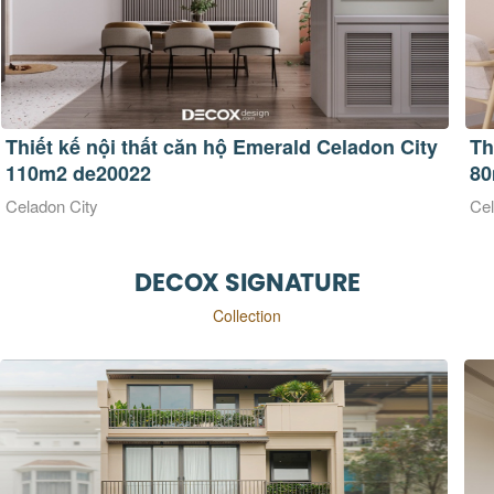
Thiết kế nội thất căn hộ Emerald Celadon City
Mặ
80m2 de20042tc
Em
Celadon City
Cel
DECOX SIGNATURE
Collection