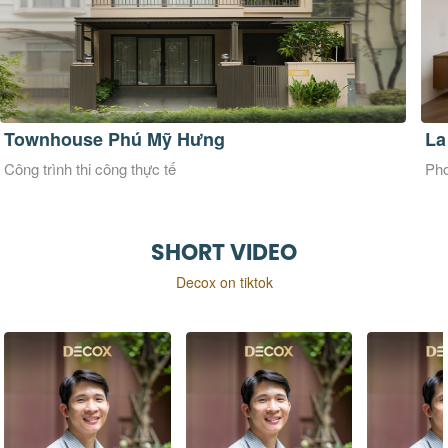
La Maison Douce
Ve
Phong cách thiết kế Đương đại
Pho
SHORT VIDEO
Decox on tiktok