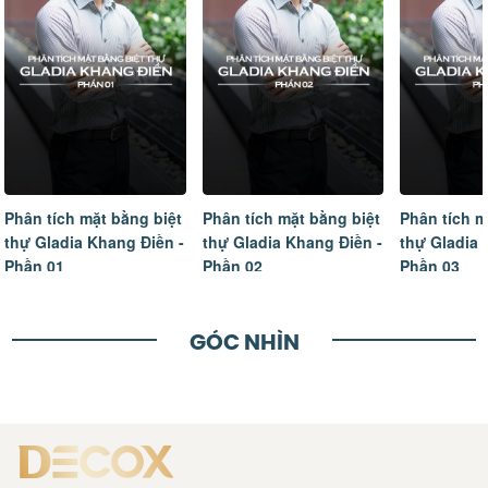
Phân tích mặt bằng biệt
Phân tích mặt bằng biệt
Tâm sự của
thự Gladia Khang Điền -
thự Gladia Khang Điền -
ngôi nhà m
Phần 02
Phần 03
hoàn thiện
GÓC NHÌN