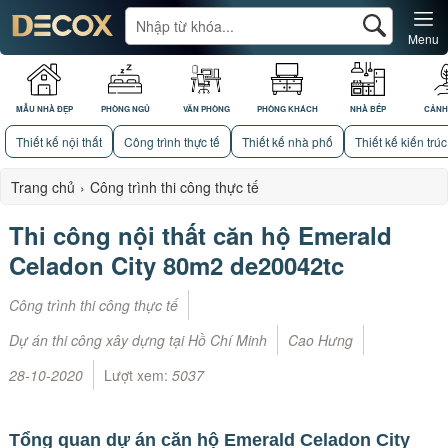
Menu
MẪU NHÀ ĐẸP
PHÒNG NGỦ
VĂN PHÒNG
PHÒNG KHÁCH
NHÀ BẾP
CẢNH
Thiết kế nội thất
Công trình thực tế
Thiết kế nhà phố
Thiết kế kiến trúc
Trang chủ
›
Công trình thi công thực tế
Thi công nội thất căn hộ Emerald
Celadon City 80m2 de20042tc
Công trình thi công thực tế
Dự án thi công xây dựng tại Hồ Chí Minh
Cao Hưng
28-10-2020
Lượt xem:
5037
Tổng quan dự án căn hộ Emerald Celadon City