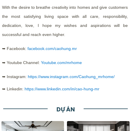
With the desire to breathe creativity into homes and give customers
the most satisfying living space with all care, responsibility,
dedication, love, I hope my wishes and aspirations will be
successful and reach even higher.
➥ Facebook:
facebook.com/caohung.mr
➥ Youtube Channel:
Youtube.com/mrhome
➥ Instagram:
https://www.instagram.com/Caohung_mrhome/
➥ Linkedin:
https://www.linkedin.com/in/cao-hung-mr
DỰ ÁN