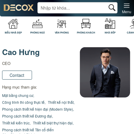
Menu
MẪU NHÀ ĐẸP
PHÒNG NGỦ
VĂN PHÒNG
PHÒNG KHÁCH
NHÀ BẾP
CẢNH
Cao Hưng
CEO
Contact
Hạng mục tham gia:
Mặt bằng chung cư,
Công trình thi công thực tế,
Thiết kế nội thất,
Phong cách thiết kế hiện đại (Modern Style),
Phong cách thiết kế Đương đại,
Thiết kế kiến trúc,
Thiết kế biệt thự hiện đại,
Phong cách thiết kế Tân cổ điển