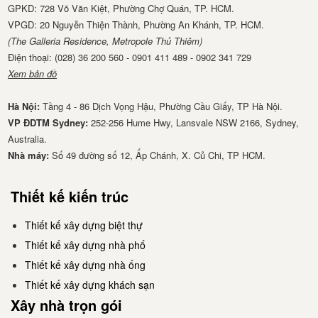
GPKD: 728 Võ Văn Kiệt, Phường Chợ Quán, TP. HCM.
VPGD: 20 Nguyễn Thiện Thành, Phường An Khánh, TP. HCM.
(The Galleria Residence, Metropole Thủ Thiêm)
Điện thoại: (028) 36 200 560 - 0901 411 489 - 0902 341 729
Xem bản đồ
Hà Nội:
Tầng 4 - 86 Dịch Vọng Hậu, Phường Cầu Giấy, TP Hà Nội.
VP ĐDTM Sydney:
252-256 Hume Hwy, Lansvale NSW 2166, Sydney,
Australia.
Nhà má​y:
Số 49 đường số 12, Ấp Chánh, X. Củ Chi, TP HCM.
Thiết kế kiến trúc
Thiết kế xây dựng biệt thự
Thiết kế xây dựng nhà phố
Thiết kế xây dựng nhà ống
Thiết kế xây dựng khách sạn
Xây nhà trọn gói