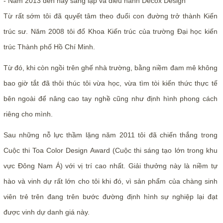
- Năm 2013 đến nay sáng lập và điều hành Decox Design
Từ rất sớm tôi đã quyết tâm theo đuổi con đường trở thành Kiến
trúc sư. Năm 2008 tôi đổ Khoa Kiến trúc của trường Đại học kiến
trúc Thành phố Hồ Chí Minh.
Từ đó, khi còn ngồi trên ghế nhà trường, bằng niềm đam mê không
bao giờ tắt đã thôi thúc tôi vừa học, vừa tìm tòi kiến thức thực tế
bên ngoài để nâng cao tay nghề cũng như định hình phong cách
riêng cho mình.
Sau những nỗ lực thầm lặng năm 2011 tôi đã chiến thắng trong
Cuộc thi Toa Color Design Award (Cuộc thi sáng tạo lớn trong khu
vực Đông Nam Á) với vị trí cao nhất. Giải thưởng này là niềm tự
hào và vinh dự rất lớn cho tôi khi đó, vì sản phẩm của chàng sinh
viên trẻ trên đang trên bước đường định hình sự nghiệp lại đạt
được vinh dự danh giá này.