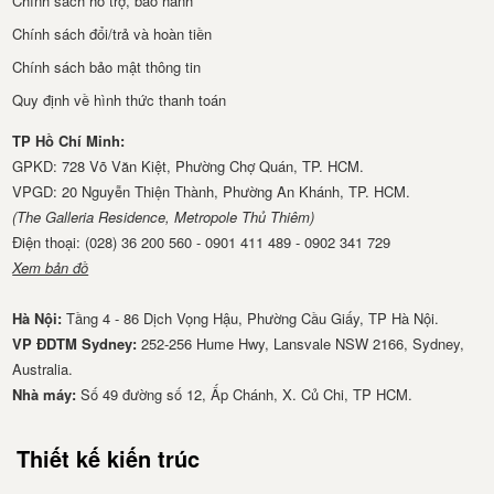
Chính sách hỗ trợ, bảo hành
Chính sách đổi/trả và hoàn tiền
Chính sách bảo mật thông tin
Quy định về hình thức thanh toán
TP Hồ Chí Minh:
GPKD: 728 Võ Văn Kiệt, Phường Chợ Quán, TP. HCM.
VPGD: 20 Nguyễn Thiện Thành, Phường An Khánh, TP. HCM.
(The Galleria Residence, Metropole Thủ Thiêm)
Điện thoại: (028) 36 200 560 - 0901 411 489 - 0902 341 729
Xem bản đồ
Hà Nội:
Tầng 4 - 86 Dịch Vọng Hậu, Phường Cầu Giấy, TP Hà Nội.
VP ĐDTM Sydney:
252-256 Hume Hwy, Lansvale NSW 2166, Sydney,
Australia.
Nhà má​y:
Số 49 đường số 12, Ấp Chánh, X. Củ Chi, TP HCM.
Thiết kế kiến trúc