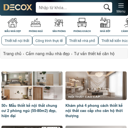
Menu
MẪU NHÀ ĐẸP
PHÒNG NGỦ
VĂN PHÒNG
PHÒNG KHÁCH
NHÀ BẾP
CẢNH
Thiết kế nội thất
Công trình thực tế
Thiết kế nhà phố
Thiết kế kiến trúc
Trang chủ
›
Cẩm nang mẫu nhà đẹp
›
Tư vấn thiết kế căn hộ
50+ Mẫu thiết kế nội thất chung
Khám phá 4 phong cách thiết kế
cư 2 phòng ngủ (55-80m2) đẹp,
nội thất cao cấp cho căn hộ thời
hiện đại
thượng