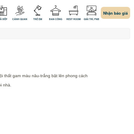
Nhận báo giá
À BẾP
CẢNH QUAN
TRẺ EM
BAN CÔNG
REST ROOM
GIẢI TRÍ, FNB
nội thất gam màu nâu-trắng bật lên phong cách
i nhà.