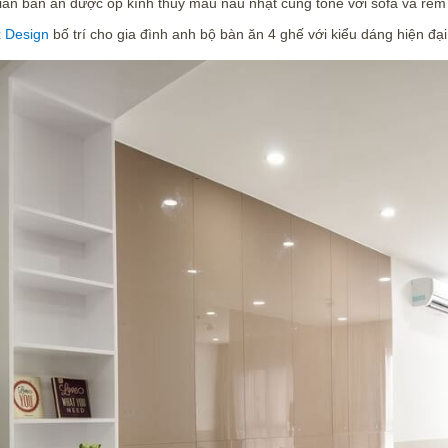
ian bàn ăn được ốp kính thủy màu nâu nhạt cùng tone với sofa và rèm 
 Design
bố trí cho gia đình anh bộ bàn ăn 4 ghế với kiểu dáng hiện đại