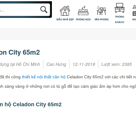
PHÒNG
MẪU NHÀ ĐẸP
PHÒNG NGỦ
VĂN PHÒNG
NH
KHÁCH
don City 65m2
dựng tại Hồ Chí Minh
Cao Hưng
12-11-2019
Lượt xem:
2385
đã thi công
thiết kế nội thất căn hộ
Celadon City 65m2 với các chi tiết 
ánh sáng vàng ở những nơi có tủ gỗ để tạo cảm giác ấm áp hơn cho ngô
căn hộ Celadon City 65m2