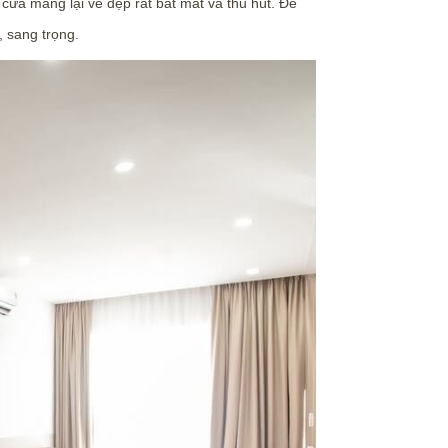
cửa mang lại vẻ đẹp rất bắt mắt và thu hút. Để
, sang trọng.