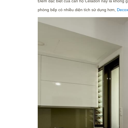
Điểm đặc biệt của căn hộ Celadon này là không g
phòng bếp có nhiều diện tích sử dụng hơn,
Decox