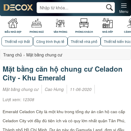
Menu
MẪU NHÀ ĐẸP
PHÒNG NGỦ
VĂN PHÒNG
PHÒNG KHÁCH
NHÀ BẾP
CẢNH
Thiết kế nội thất
Công trình thực tế
Thiết kế nhà phố
Thiết kế kiến trúc
Trang chủ
›
Mặt bằng chung cư
Mặt bằng căn hộ chung cư Celadon
City - Khu Emerald
Mặt bằng chung cư
Cao Hưng
11-06-2020
Lượt xem:
12308
Emerald Celadon City là một khu trong tổng dự án căn hộ cao cấp
Celadon City với đầy đủ tiện ích và có quy lớn nhất quận Tân Phú,
Thành phố Hồ Chí Minh. Dự án này do Gamuda Land, đơn vị đầu