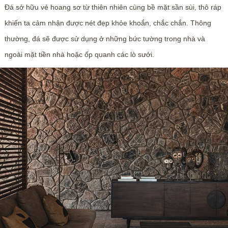
Đá sở hữu vẻ hoang sơ từ thiên nhiên cùng bề mặt sần sùi, thô ráp
khiến ta cảm nhận được nét đẹp khỏe khoắn, chắc chắn. Thông
thường, đá sẽ được sử dụng ở những bức tường trong nhà và
ngoài mặt tiền nhà hoặc ốp quanh các lò sưởi.