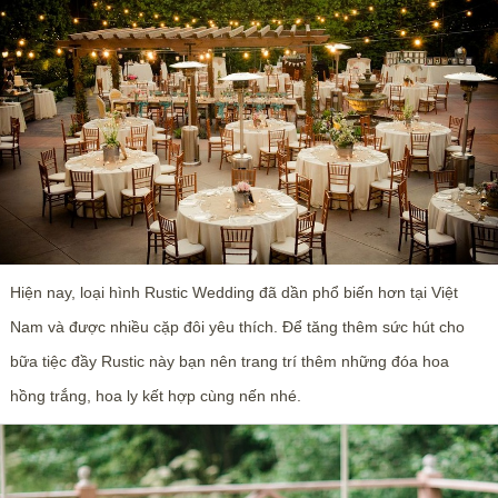
Hiện nay, loại hình Rustic Wedding đã dần phổ biến hơn tại Việt
Nam và được nhiều cặp đôi yêu thích. Để tăng thêm sức hút cho
bữa tiệc đầy Rustic này bạn nên trang trí thêm những đóa hoa
hồng trắng, hoa ly kết hợp cùng nến nhé.