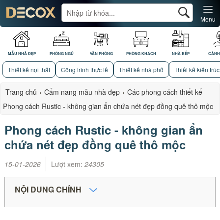
Menu
MẪU NHÀ ĐẸP
PHÒNG NGỦ
VĂN PHÒNG
PHÒNG KHÁCH
NHÀ BẾP
CẢNH
Thiết kế nội thất
Công trình thực tế
Thiết kế nhà phố
Thiết kế kiến trúc
Trang chủ
›
Cẩm nang mẫu nhà đẹp
›
Các phong cách thiết kế
Phong cách Rustic - không gian ẩn chứa nét đẹp đồng quê thô mộc
Phong cách Rustic - không gian ẩn
chứa nét đẹp đồng quê thô mộc
15-01-2026
Lượt xem:
24305
NỘI DUNG CHÍNH