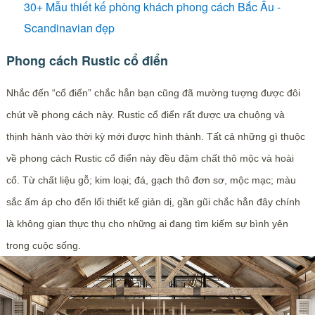
30+ Mẫu thiết kế phòng khách phong cách Bắc Âu -
Scandinavian đẹp
Phong cách Rustic cổ điển
Nhắc đến “cổ điển” chắc hẳn bạn cũng đã mường tượng được đôi
chút về phong cách này. Rustic cổ điển rất được ưa chuộng và
thịnh hành vào thời kỳ mới được hình thành. Tất cả những gì thuộc
về phong cách Rustic cổ điển này đều đậm chất thô mộc và hoài
cổ. Từ chất liệu gỗ; kim loại; đá, gạch thô đơn sơ, mộc mạc; màu
sắc ấm áp cho đến lối thiết kế giản dị, gần gũi chắc hẳn đây chính
là không gian thực thụ cho những ai đang tìm kiếm sự bình yên
trong cuộc sống.