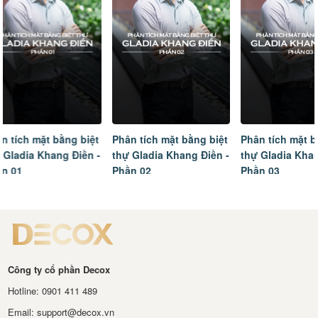
Phân tích mặt bằng biệt
Phân tích mặt bằng biệt
Tâm sự của
thự Gladia Khang Điền -
thự Gladia Khang Điền -
ngôi nhà m
Phần 02
Phần 03
hoàn thiện
Công ty cổ phần Decox
Hotline: 0901 411 489
Email: support@decox.vn