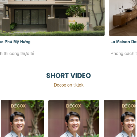
La Maison Douce
Ver
Phong cách thiết kế Đương đại
Pho
SHORT VIDEO
Decox on tiktok