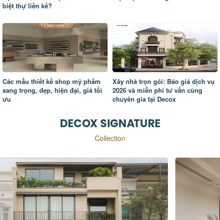
biệt thự liền kề?
Các mẫu thiết kế shop mỹ phẩm
Xây nhà trọn gói: Báo giá dịch vụ
sang trọng, đẹp, hiện đại, giá tối
2026 và miễn phí tư vấn cùng
ưu
chuyên gia tại Decox
DECOX SIGNATURE
Collection