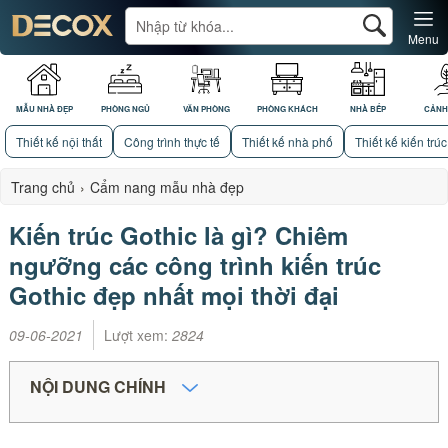
Menu
MẪU NHÀ ĐẸP
PHÒNG NGỦ
VĂN PHÒNG
PHÒNG KHÁCH
NHÀ BẾP
CẢNH
Thiết kế nội thất
Công trình thực tế
Thiết kế nhà phố
Thiết kế kiến trúc
Trang chủ
›
Cẩm nang mẫu nhà đẹp
Kiến trúc Gothic là gì? Chiêm
ngưỡng các công trình kiến trúc
Gothic đẹp nhất mọi thời đại
09-06-2021
Lượt xem:
2824
NỘI DUNG CHÍNH