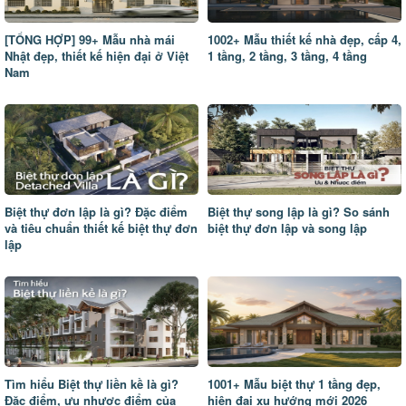
[TỔNG HỢP] 99+ Mẫu nhà mái
1002+ Mẫu thiết kế nhà đẹp, cấp 4,
Nhật đẹp, thiết kế hiện đại ở Việt
1 tầng, 2 tầng, 3 tầng, 4 tầng
Nam
Biệt thự đơn lập là gì? Đặc điểm
Biệt thự song lập là gì? So sánh
và tiêu chuẩn thiết kế biệt thự đơn
biệt thự đơn lập và song lập
lập
Tìm hiểu Biệt thự liền kề là gì?
1001+ Mẫu biệt thự 1 tầng đẹp,
Đặc điểm, ưu nhược điểm của
hiện đại xu hướng mới 2026