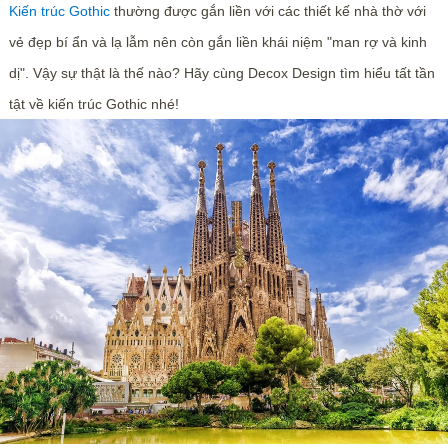
Kiến trúc Gothic
thường được gắn liền với các thiết kế nhà thờ với
vẻ đẹp bí ẩn và lạ lẫm nên còn gắn liền khái niệm "man rợ và kinh
dị". Vậy sự thật là thế nào? Hãy cùng Decox Design tìm hiểu tất tần
tật về kiến trúc Gothic nhé!