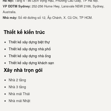
Hà Nội:
Tầng 4 - 86 Dịch Vọng Hậu, Phường Cầu Giấy, TP Hà Nội.
VP ĐDTM Sydney:
252-256 Hume Hwy, Lansvale NSW 2166, Sydney,
Australia.
Nhà má​y:
Số 49 đường số 12, Ấp Chánh, X. Củ Chi, TP HCM.
Thiết kế kiến trúc
Thiết kế xây dựng biệt thự
Thiết kế xây dựng nhà phố
Thiết kế xây dựng nhà ống
Thiết kế xây dựng khách sạn
Xây nhà trọn gói
Nhà 2 tầng
Nhà 3 tầng
Nhà mái Thái
Nhà mái Nhật