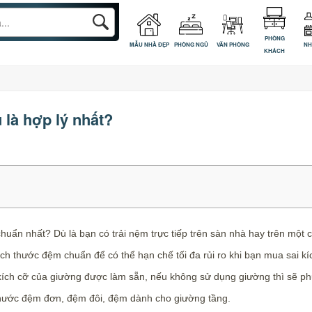
PHÒNG
MẪU NHÀ ĐẸP
PHÒNG NGỦ
VĂN PHÒNG
NH
KHÁCH
là hợp lý nhất?
uẩn nhất? Dù là bạn có trải nệm trực tiếp trên sàn nhà hay trên một c
h thước đệm chuẩn để có thể hạn chế tối đa rủi ro khi bạn mua sai kíc
ích cỡ của giường được làm sẵn, nếu không sử dụng giường thì sẽ ph
thước đệm đơn, đệm đôi, đệm dành cho giường tầng.