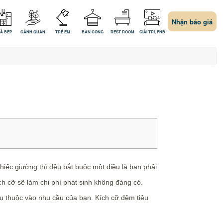
Nhận báo giá
À BẾP
CẢNH QUAN
TRẺ EM
BAN CÔNG
REST ROOM
GIẢI TRÍ, FNB
hiếc giường thì đều bắt buộc một điều là bạn phải
h cỡ sẽ làm chi phí phát sinh không đáng có.
ụ thuộc vào nhu cầu của bạn. Kích cỡ đệm tiêu