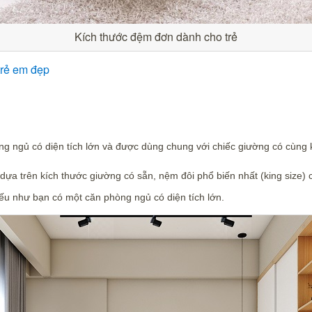
Kích thước đệm đơn dành cho trẻ
rẻ em đẹp​
 ngủ có diện tích lớn và được dùng chung với chiếc giường có cùng 
ựa trên kích thước giường có sẵn, nệm đôi phổ biến nhất (king size) 
ếu như bạn có một căn phòng ngủ có diện tích lớn.