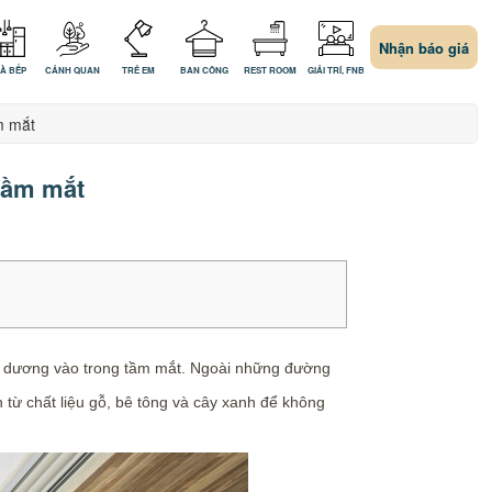
Nhận báo giá
À BẾP
CẢNH QUAN
TRẺ EM
BAN CÔNG
REST ROOM
GIẢI TRÍ, FNB
ầm mắt
 tầm mắt
đại dương vào trong tầm mắt. Ngoài những đường
n từ chất liệu gỗ, bê tông và cây xanh để không