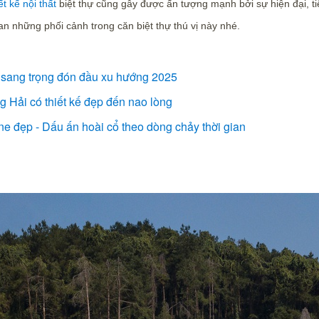
ết kế nội thất
biệt thự cũng gây được ấn tượng mạnh bởi sự hiện đại, ti
n những phối cảnh trong căn biệt thự thú vị này nhé.
p, sang trọng đón đầu xu hướng 2025
 Hải có thiết kế đẹp đến nao lòng
ne đẹp - Dấu ấn hoài cổ theo dòng chảy thời gian