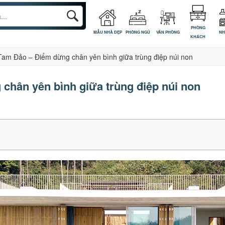
PHÒNG
MẪU NHÀ ĐẸP
PHÒNG NGỦ
VĂN PHÒNG
NH
KHÁCH
 Tam Đảo – Điểm dừng chân yên bình giữa trùng điệp núi non
chân yên bình giữa trùng điệp núi non