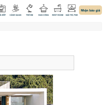
Nhận báo giá
À BẾP
CẢNH QUAN
TRẺ EM
BAN CÔNG
REST ROOM
GIẢI TRÍ, FNB