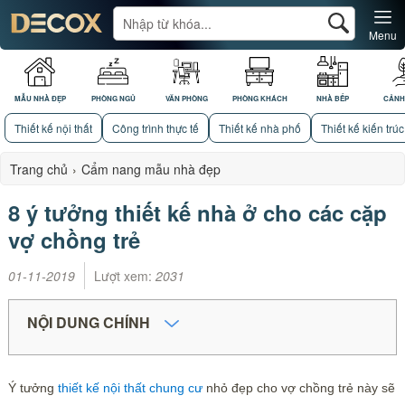
Menu
MẪU NHÀ ĐẸP
PHÒNG NGỦ
VĂN PHÒNG
PHÒNG KHÁCH
NHÀ BẾP
CẢNH
Thiết kế nội thất
Công trình thực tế
Thiết kế nhà phố
Thiết kế kiến trúc
Trang chủ
›
Cẩm nang mẫu nhà đẹp
8 ý tưởng thiết kế nhà ở cho các cặp
vợ chồng trẻ
01-11-2019
Lượt xem:
2031
NỘI DUNG CHÍNH
Ý tưởng
thiết kế nội thất chung cư
nhỏ đẹp cho vợ chồng trẻ này sẽ