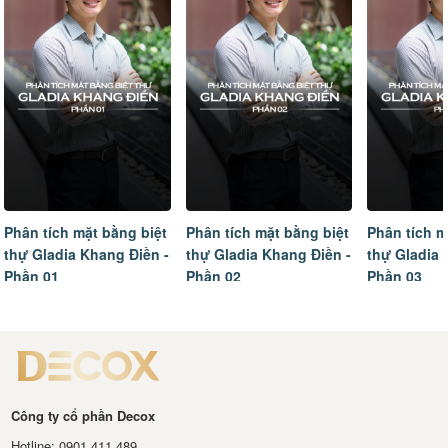
Phân tích mặt bằng biệt
Phân tích mặt bằng biệt
Tâm sự của
thự Gladia Khang Điền -
thự Gladia Khang Điền -
ngôi nhà m
Phần 02
Phần 03
hoàn thiện
Công ty cổ phần Decox
Hotline: 0901 411 489