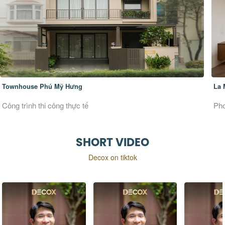
La Maison Douce
Ver
Phong cách thiết kế Đương đại
Pho
SHORT VIDEO
Decox on tiktok