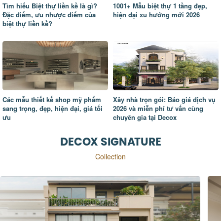
Tìm hiểu Biệt thự liền kề là gì?
1001+ Mẫu biệt thự 1 tầng đẹp,
Đặc điểm, ưu nhược điểm của
hiện đại xu hướng mới 2026
biệt thự liền kề?
Các mẫu thiết kế shop mỹ phẩm
Xây nhà trọn gói: Báo giá dịch vụ
sang trọng, đẹp, hiện đại, giá tối
2026 và miễn phí tư vấn cùng
ưu
chuyên gia tại Decox
DECOX SIGNATURE
Collection