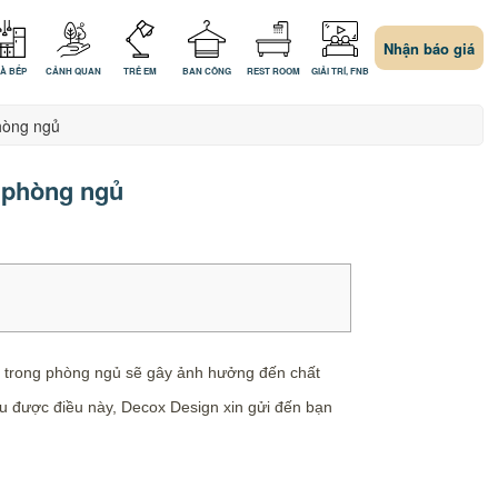
Nhận báo giá
À BẾP
CẢNH QUAN
TRẺ EM
BAN CÔNG
REST ROOM
GIẢI TRÍ, FNB
phòng ngủ
g phòng ngủ
àn trong phòng ngủ sẽ gây ảnh hưởng đến chất
ểu được điều này, Decox Design xin gửi đến bạn