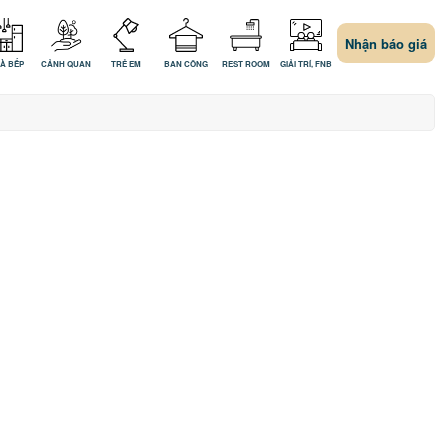
Nhận báo giá
À BẾP
CẢNH QUAN
TRẺ EM
BAN CÔNG
REST ROOM
GIẢI TRÍ, FNB