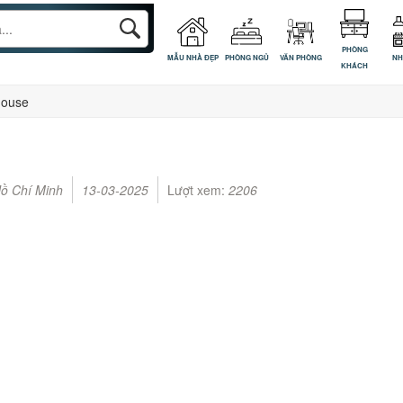
PHÒNG
MẪU NHÀ ĐẸP
PHÒNG NGỦ
VĂN PHÒNG
NH
KHÁCH
house
Hồ Chí Minh
13-03-2025
Lượt xem:
2206