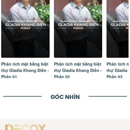
Phân tích mặt bằng biệt
Phân tích mặt bằng biệt
Tâm sự của
thự Gladia Khang Điền -
thự Gladia Khang Điền -
ngôi nhà m
Phần 02
Phần 03
hoàn thiện
GÓC NHÌN