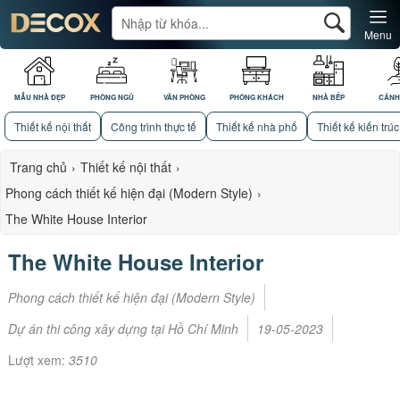
Menu
MẪU NHÀ ĐẸP
PHÒNG NGỦ
VĂN PHÒNG
PHÒNG KHÁCH
NHÀ BẾP
CẢNH
Thiết kế nội thất
Công trình thực tế
Thiết kế nhà phố
Thiết kế kiến trúc
Trang chủ
›
Thiết kế nội thất
›
Phong cách thiết kế hiện đại (Modern Style)
›
The White House Interior
The White House Interior
Phong cách thiết kế hiện đại (Modern Style)
Dự án thi công xây dựng tại Hồ Chí Minh
19-05-2023
Lượt xem:
3510