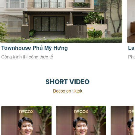
La Maison Douce
Ve
Phong cách thiết kế Đương đại
Pho
SHORT VIDEO
Decox on tiktok