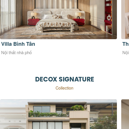
Thu Duc Townhouse
Th
Nội thất nhà phố
Nội
DECOX SIGNATURE
Collection