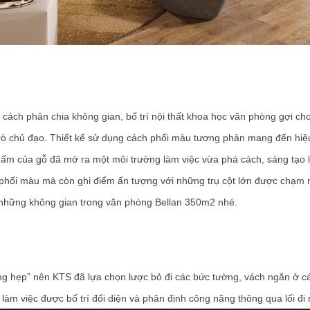
 cách phân chia không gian, bố trí nội thất khoa học văn phòng gợi c
rò chủ đạo. Thiết kế sử dụng cách phối màu tương phản mang đến hiệu
 ấm của gỗ đã mở ra một môi trường làm việc vừa phá cách, sáng tạo l
phối màu mà còn ghi điểm ấn tượng với những trụ cột lớn được chạm nổi
hững không gian trong văn phòng Bellan 350m2 nhé.
ng hẹp” nên KTS đã lựa chọn lược bỏ đi các bức tường, vách ngăn ở 
làm việc được bố trí đối diện và phân định công năng thông qua lối đi r