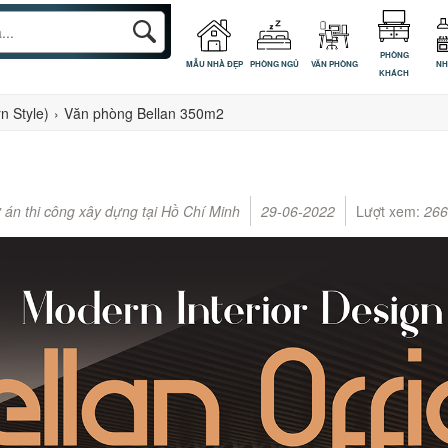
PHÒNG
MẪU NHÀ ĐẸP
PHÒNG NGỦ
VĂN PHÒNG
NH
KHÁCH
n Style)
›
Văn phòng Bellan 350m2
 án thi công xây dựng tại Hồ Chí Minh
29-06-2022
Lượt xem:
266