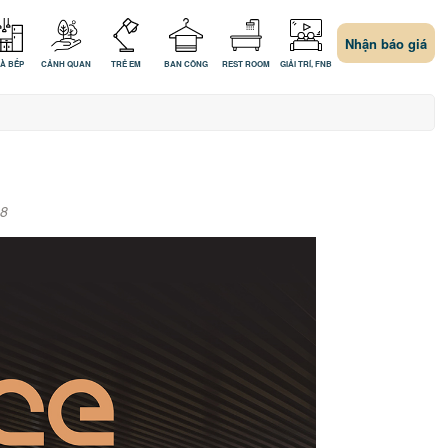
Nhận báo giá
À BẾP
CẢNH QUAN
TRẺ EM
BAN CÔNG
REST ROOM
GIẢI TRÍ, FNB
8