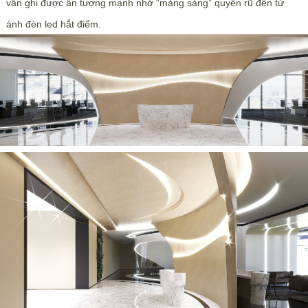
vẫn ghi được ấn tượng mạnh nhờ “mảng sáng” quyến rũ đến từ
ánh đèn led hắt điểm.