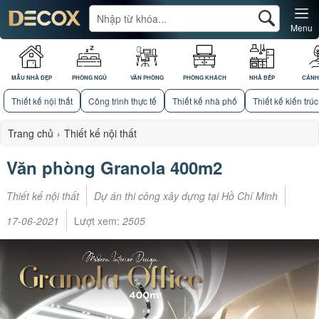
Menu
MẪU NHÀ ĐẸP
PHÒNG NGỦ
VĂN PHÒNG
PHÒNG KHÁCH
NHÀ BẾP
CẢNH
Thiết kế nội thất
Công trình thực tế
Thiết kế nhà phố
Thiết kế kiến trúc
Trang chủ
›
Thiết kế nội thất
Văn phòng Granola 400m2
Thiết kế nội thất
Dự án thi công xây dựng tại Hồ Chí Minh
17-06-2021
Lượt xem:
2505