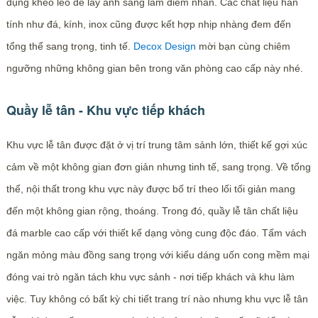
dụng khéo léo để lấy ánh sáng làm điểm nhấn. Các chất liệu hàn
tính như đá, kính, inox cũng được kết hợp nhịp nhàng đem đến
tổng thể sang trọng, tinh tế.
Decox Design
mời bạn cùng chiêm
ngưỡng những không gian bên trong văn phòng cao cấp này nhé.
Quầy lễ tân - Khu vực tiếp khách
Khu vực lễ tân được đặt ở vị trí trung tâm sảnh lớn, thiết kế gợi xúc
cảm về một không gian đơn giản nhưng tinh tế, sang trọng. Về tổng
thể, nội thất trong khu vực này được bố trí theo lối tối giản mang
đến một không gian rộng, thoáng. Trong đó, quầy lễ tân chất liệu
đá marble cao cấp với thiết kế dạng vòng cung độc đáo. Tấm vách
ngăn mỏng màu đồng sang trọng với kiểu dáng uốn cong mềm mại
đóng vai trò ngăn tách khu vực sảnh - nơi tiếp khách và khu làm
việc. Tuy không có bất kỳ chi tiết trang trí nào nhưng khu vực lễ tân