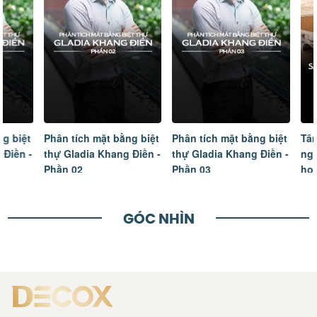
Phân tích mặt bằng biệt
Phân tích mặt bằng biệt
Tâm sự của
thự Gladia Khang Điền -
thự Gladia Khang Điền -
ngôi nhà m
Phần 02
Phần 03
hoàn thiện
GÓC NHÌN