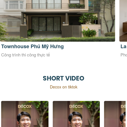
La Maison Douce
Ve
Phong cách thiết kế Đương đại
Pho
SHORT VIDEO
Decox on tiktok