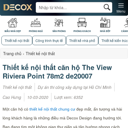
Menu
MẪU NHÀ ĐẸP
PHÒNG NGỦ
VĂN PHÒNG
PHÒNG KHÁCH
NHÀ BẾP
CẢNH
Thiết kế nội thất
Công trình thực tế
Thiết kế nhà phố
Thiết kế kiến trúc
Trang chủ
›
Thiết kế nội thất
Thiết kế nội thất căn hộ The View
Riviera Point 78m2 de20007
Thiết kế nội thất
Dự án thi công xây dựng tại Hồ Chí Minh
Cao Hưng
10-03-2020
Lượt xem:
6352
Một căn hộ có
thiết kế nội thất chung cư
đẹp mắt, ấn tượng và hài
lòng khách hàng là những điều mà Decox Design đang hướng tới.
Bạn đang tìm một không gian thư giãn và tận hưởng phong cách