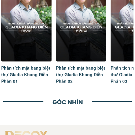
Phân tích mặt bằng biệt
Phân tích mặt bằng biệt
Tâm sự của
thự Gladia Khang Điền -
thự Gladia Khang Điền -
ngôi nhà m
Phần 02
Phần 03
hoàn thiện
GÓC NHÌN