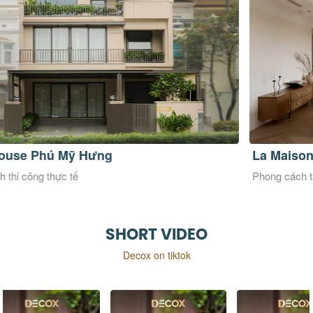
La Maison Douce
Ve
Phong cách thiết kế Đương đại
Pho
SHORT VIDEO
Decox on tiktok