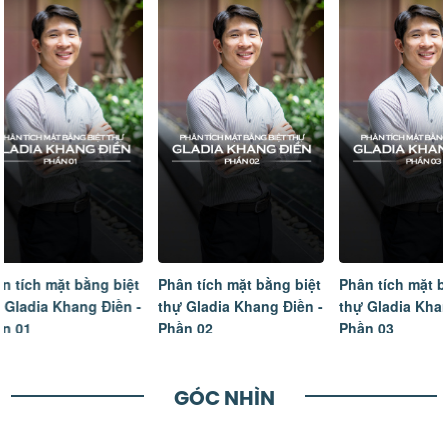
Phân tích mặt bằng biệt
Phân tích mặt bằng biệt
Tâm sự của
thự Gladia Khang Điền -
thự Gladia Khang Điền -
ngôi nhà m
Phần 02
Phần 03
hoàn thiện
GÓC NHÌN