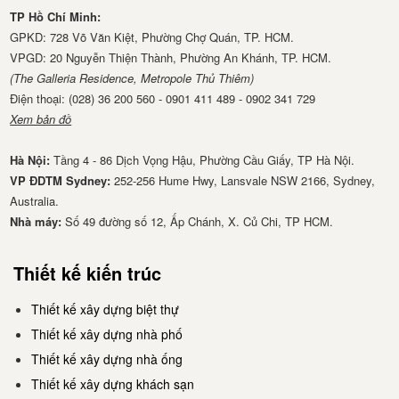
TP Hồ Chí Minh:
GPKD: 728 Võ Văn Kiệt, Phường Chợ Quán, TP. HCM.
VPGD: 20 Nguyễn Thiện Thành, Phường An Khánh, TP. HCM.
(The Galleria Residence, Metropole Thủ Thiêm)
Điện thoại: (028) 36 200 560 - 0901 411 489 - 0902 341 729
Xem bản đồ
Hà Nội:
Tầng 4 - 86 Dịch Vọng Hậu, Phường Cầu Giấy, TP Hà Nội.
VP ĐDTM Sydney:
252-256 Hume Hwy, Lansvale NSW 2166, Sydney,
Australia.
Nhà má​y:
Số 49 đường số 12, Ấp Chánh, X. Củ Chi, TP HCM.
Thiết kế kiến trúc
Thiết kế xây dựng biệt thự
Thiết kế xây dựng nhà phố
Thiết kế xây dựng nhà ống
Thiết kế xây dựng khách sạn