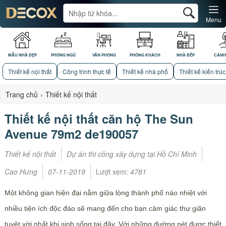
Menu
MẪU NHÀ ĐẸP
PHÒNG NGỦ
VĂN PHÒNG
PHÒNG KHÁCH
NHÀ BẾP
CẢNH
Thiết kế nội thất
Công trình thực tế
Thiết kế nhà phố
Thiết kế kiến trúc
Trang chủ
›
Thiết kế nội thất
Thiết kế nội thất căn hộ The Sun
Avenue 79m2 de190057
Thiết kế nội thất
Dự án thi công xây dựng tại Hồ Chí Minh
Cao Hưng
07-11-2019
Lượt xem:
4781
Một không gian hiện đại nằm giữa lòng thành phố náo nhiệt với
nhiều tiện ích độc đáo sẽ mang đến cho bạn cảm giác thư giãn
tuyệt vời nhất khi sinh sống tại đây. Với những đường nét được thiết