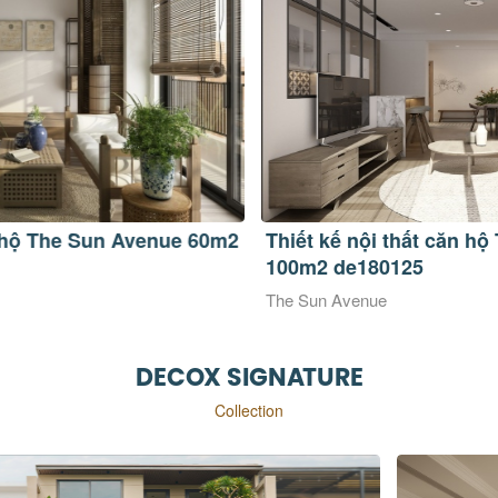
Thiết kế nội thất căn hộ The Sun Avenue
Th
100m2 de180125
75
The Sun Avenue
Th
DECOX SIGNATURE
Collection