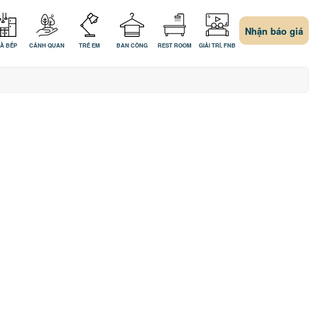
Nhận báo giá
À BẾP
CẢNH QUAN
TRẺ EM
BAN CÔNG
REST ROOM
GIẢI TRÍ, FNB