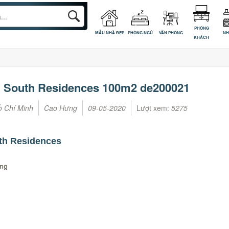
PHÒNG
MẪU NHÀ ĐẸP
PHÒNG NGỦ
VĂN PHÒNG
NH
KHÁCH
gon South Residences 100m2 de200021
ồ Chí Minh
Cao Hưng
09-05-2020
Lượt xem:
5275
th Residences
ưng