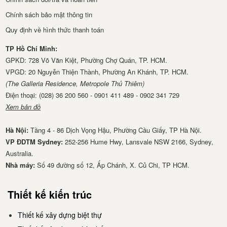
Chính sách bảo mật thông tin
Quy định về hình thức thanh toán
TP Hồ Chí Minh:
GPKD: 728 Võ Văn Kiệt, Phường Chợ Quán, TP. HCM.
VPGD: 20 Nguyễn Thiện Thành, Phường An Khánh, TP. HCM.
(The Galleria Residence, Metropole Thủ Thiêm)
Điện thoại: (028) 36 200 560 - 0901 411 489 - 0902 341 729
Xem bản đồ
Hà Nội:
Tầng 4 - 86 Dịch Vọng Hậu, Phường Cầu Giấy, TP Hà Nội.
VP ĐDTM Sydney:
252-256 Hume Hwy, Lansvale NSW 2166, Sydney,
Australia.
Nhà má​y:
Số 49 đường số 12, Ấp Chánh, X. Củ Chi, TP HCM.
Thiết kế kiến trúc
Thiết kế xây dựng biệt thự