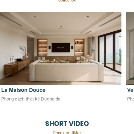
La Maison Douce
Ve
Phong cách thiết kế Đương đại
Pho
SHORT VIDEO
Decox on tiktok