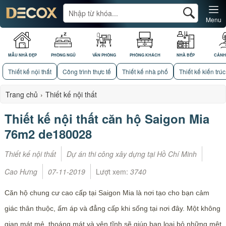
Menu
MẪU NHÀ ĐẸP
PHÒNG NGỦ
VĂN PHÒNG
PHÒNG KHÁCH
NHÀ BẾP
CẢNH
Thiết kế nội thất
Công trình thực tế
Thiết kế nhà phố
Thiết kế kiến trúc
Trang chủ
›
Thiết kế nội thất
Thiết kế nội thất căn hộ Saigon Mia
76m2 de180028
Thiết kế nội thất
Dự án thi công xây dựng tại Hồ Chí Minh
Cao Hưng
07-11-2019
Lượt xem:
3740
Căn hộ chung cư cao cấp tại Saigon Mia là nơi tạo cho bạn cảm
giác thân thuộc, ấm áp và đẳng cấp khi sống tại nơi đây. Một không
gian mát mẻ, thoáng mát và yên tĩnh sẽ giúp bạn loại bỏ những mệt