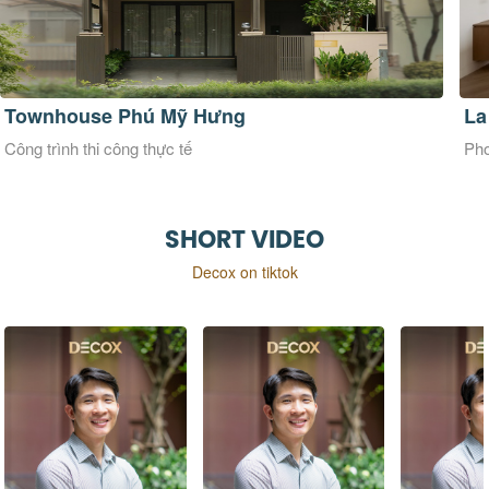
La Maison Douce
Ve
Phong cách thiết kế Đương đại
Pho
SHORT VIDEO
Decox on tiktok