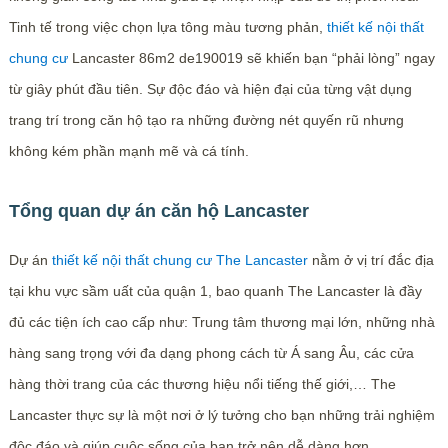
Tinh tế trong việc chọn lựa tông màu tương phản,
thiết kế nội thất
chung cư
Lancaster 86m2 de190019 sẽ khiến bạn “phải lòng” ngay
từ giây phút đầu tiên. Sự độc đáo và hiện đại của từng vật dụng
trang trí trong căn hộ tạo ra những đường nét quyến rũ nhưng
không kém phần mạnh mẽ và cá tính.
Tổng quan dự án căn hộ Lancaster
Dự án
thiết kế nội thất chung cư The Lancaster
nằm ở vị trí đắc địa
tại khu vực sầm uất của quận 1, bao quanh The Lancaster là đầy
đủ các tiện ích cao cấp như: Trung tâm thương mại lớn, những nhà
hàng sang trọng với đa dạng phong cách từ Á sang Âu, các cửa
hàng thời trang của các thương hiệu nổi tiếng thế giới,… The
Lancaster thực sự là một nơi ở lý tưởng cho bạn những trải nghiệm
độc đáo và giúp cuộc sống của bạn trở nên dễ dàng hơn.