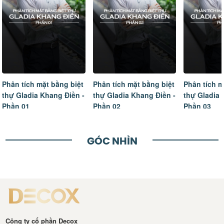
Phân tích mặt bằng biệt
Phân tích mặt bằng biệt
Tâm sự của
thự Gladia Khang Điền -
thự Gladia Khang Điền -
ngôi nhà m
Phần 02
Phần 03
hoàn thiện
GÓC NHÌN
Công ty cổ phần Decox