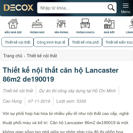
Menu
MẪU NHÀ ĐẸP
PHÒNG NGỦ
VĂN PHÒNG
PHÒNG KHÁCH
NHÀ BẾP
CẢNH
Thiết kế nội thất
Công trình thực tế
Thiết kế nhà phố
Thiết kế kiến trúc
Trang chủ
›
Thiết kế nội thất
Thiết kế nội thất căn hộ Lancaster
86m2 de190019
Thiết kế nội thất
Dự án thi công xây dựng tại Hồ Chí Minh
Cao Hưng
07-11-2019
Lượt xem:
5330
Với sự phối hợp hài hòa từ nhiều yếu tố như nội thất cao cấp, nghệ
thuật phối màu và bố trí. Căn hộ Lancaster 86m2 de190019 là một
không gian sống tao nhã giữa sự nhộn nhịp của đô thị phồn hoa.