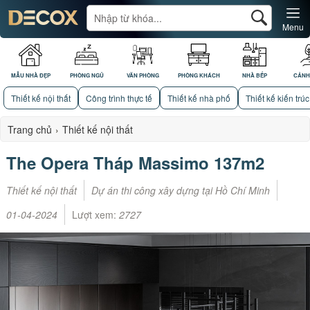
Menu
MẪU NHÀ ĐẸP
PHÒNG NGỦ
VĂN PHÒNG
PHÒNG KHÁCH
NHÀ BẾP
CẢNH
Thiết kế nội thất
Công trình thực tế
Thiết kế nhà phố
Thiết kế kiến trúc
Trang chủ
›
Thiết kế nội thất
The Opera Tháp Massimo 137m2
Thiết kế nội thất
Dự án thi công xây dựng tại Hồ Chí Minh
01-04-2024
Lượt xem:
2727