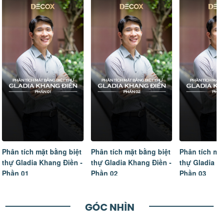
Phân tích mặt bằng biệt
Phân tích mặt bằng biệt
Tâm sự của
thự Gladia Khang Điền -
thự Gladia Khang Điền -
ngôi nhà m
Phần 02
Phần 03
hoàn thiện
GÓC NHÌN