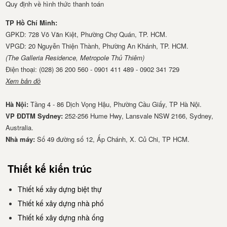
Quy định về hình thức thanh toán
TP Hồ Chí Minh:
GPKD: 728 Võ Văn Kiệt, Phường Chợ Quán, TP. HCM.
VPGD: 20 Nguyễn Thiện Thành, Phường An Khánh, TP. HCM.
(The Galleria Residence, Metropole Thủ Thiêm)
Điện thoại: (028) 36 200 560 - 0901 411 489 - 0902 341 729
Xem bản đồ
Hà Nội:
Tầng 4 - 86 Dịch Vọng Hậu, Phường Cầu Giấy, TP Hà Nội.
VP ĐDTM Sydney:
252-256 Hume Hwy, Lansvale NSW 2166, Sydney,
Australia.
Nhà má​y:
Số 49 đường số 12, Ấp Chánh, X. Củ Chi, TP HCM.
Thiết kế kiến trúc
Thiết kế xây dựng biệt thự
Thiết kế xây dựng nhà phố
Thiết kế xây dựng nhà ống