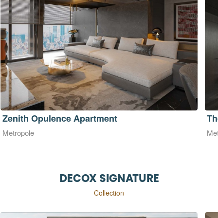
The Opera 180m2 - Metropole Thủ Thiêm
Th
Metropole
Met
DECOX SIGNATURE
Collection