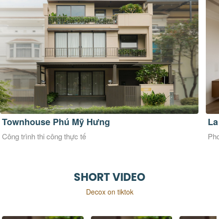
La Maison Douce
Ve
Phong cách thiết kế Đương đại
Pho
SHORT VIDEO
Decox on tiktok