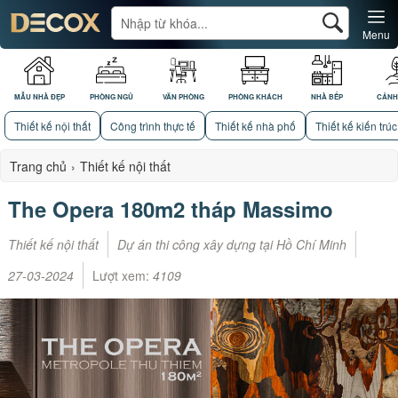
Menu
MẪU NHÀ ĐẸP
PHÒNG NGỦ
VĂN PHÒNG
PHÒNG KHÁCH
NHÀ BẾP
CẢNH
Thiết kế nội thất
Công trình thực tế
Thiết kế nhà phố
Thiết kế kiến trúc
Trang chủ
›
Thiết kế nội thất
The Opera 180m2 tháp Massimo
Thiết kế nội thất
Dự án thi công xây dựng tại Hồ Chí Minh
27-03-2024
Lượt xem:
4109