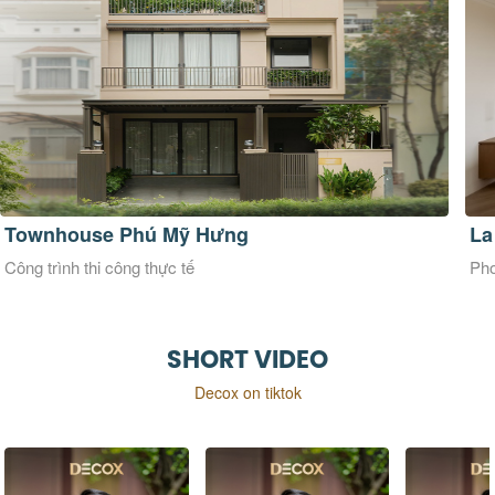
La Maison Douce
Ve
Phong cách thiết kế Đương đại
Pho
SHORT VIDEO
Decox on tiktok