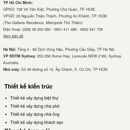
TP Hồ Chí Minh:
GPKD: 728 Võ Văn Kiệt, Phường Chợ Quán, TP. HCM.
VPGD: 20 Nguyễn Thiện Thành, Phường An Khánh, TP. HCM.
(The Galleria Residence, Metropole Thủ Thiêm)
Điện thoại: (028) 36 200 560 - 0901 411 489 - 0902 341 729
Xem bản đồ
Hà Nội:
Tầng 4 - 86 Dịch Vọng Hậu, Phường Cầu Giấy, TP Hà Nội.
VP ĐDTM Sydney:
252-256 Hume Hwy, Lansvale NSW 2166, Sydney,
Australia.
Nhà má​y:
Số 49 đường số 12, Ấp Chánh, X. Củ Chi, TP HCM.
Thiết kế kiến trúc
Thiết kế xây dựng biệt thự
Thiết kế xây dựng nhà phố
Thiết kế xây dựng nhà ống
Thiết kế xây dựng khách sạn