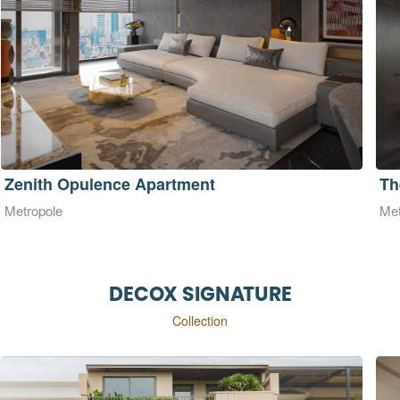
The Opera 180m2 - Metropole Thủ Thiêm
Th
Metropole
Met
DECOX SIGNATURE
Collection