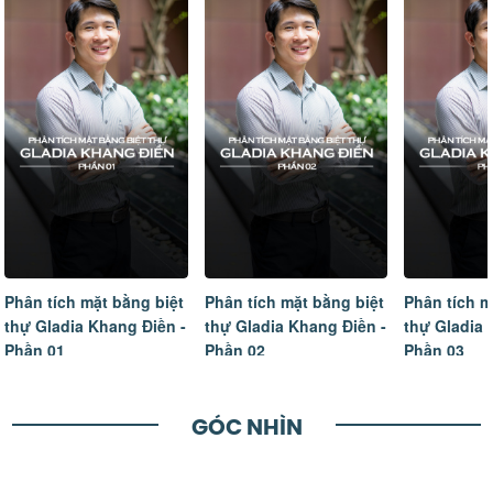
Phân tích mặt bằng biệt
Phân tích mặt bằng biệt
Tâm sự của
thự Gladia Khang Điền -
thự Gladia Khang Điền -
ngôi nhà m
Phần 02
Phần 03
hoàn thiện
GÓC NHÌN