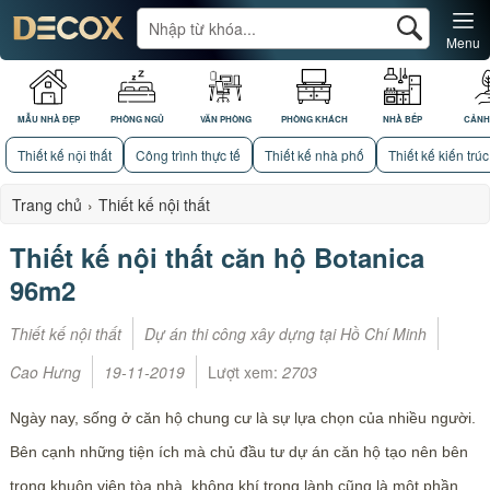
Menu
MẪU NHÀ ĐẸP
PHÒNG NGỦ
VĂN PHÒNG
PHÒNG KHÁCH
NHÀ BẾP
CẢNH
Thiết kế nội thất
Công trình thực tế
Thiết kế nhà phố
Thiết kế kiến trúc
Trang chủ
›
Thiết kế nội thất
Thiết kế nội thất căn hộ Botanica
96m2
Thiết kế nội thất
Dự án thi công xây dựng tại Hồ Chí Minh
Cao Hưng
19-11-2019
Lượt xem:
2703
Ngày nay, sống ở căn hộ chung cư là sự lựa chọn của nhiều người.
Bên cạnh những tiện ích mà chủ đầu tư dự án căn hộ tạo nên bên
trong khuôn viên tòa nhà, không khí trong lành cũng là một phần