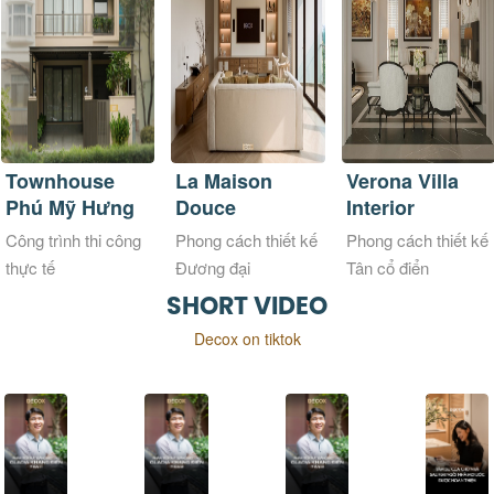
La Maison
Verona Villa
Ricky Villa
Douce
Interior
Thiết kế biệt thự 3
Phong cách thiết kế
Phong cách thiết kế
tầng
Đương đại
Tân cổ điển
(NeoClassical
SHORT VIDEO
Style)
Decox on tiktok