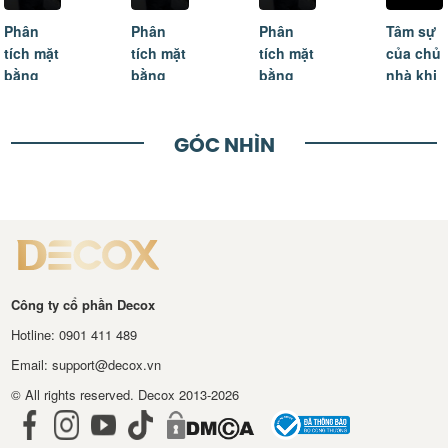
Phân
Phân
Tâm sự
Sự tận
tích mặt
tích mặt
của chủ
tâm và
bằng
bằng
nhà khi
lắng
biệt thự
biệt thự
ngôi
nghe là
Gladia
Gladia
nhà mơ
lý do
Khang
Khang
ước
khách
GÓC NHÌN
Điền -
Điền -
được
hàng
Phần 02
Phần 03
hoàn
lựa
thiện
chọn
Decox
Công ty cổ phần Decox
Hotline: 0901 411 489
Email: support@decox.vn
© All rights reserved. Decox 2013-2026