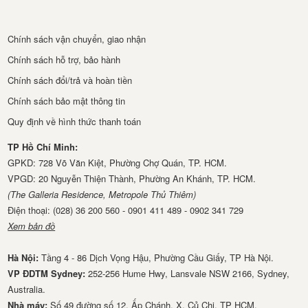
Chính sách vận chuyển, giao nhận
Chính sách hỗ trợ, bảo hành
Chính sách đổi/trả và hoàn tiền
Chính sách bảo mật thông tin
Quy định về hình thức thanh toán
TP Hồ Chí Minh:
GPKD: 728 Võ Văn Kiệt, Phường Chợ Quán, TP. HCM.
VPGD: 20 Nguyễn Thiện Thành, Phường An Khánh, TP. HCM.
(The Galleria Residence, Metropole Thủ Thiêm)
Điện thoại: (028) 36 200 560 - 0901 411 489 - 0902 341 729
Xem bản đồ
Hà Nội:
Tầng 4 - 86 Dịch Vọng Hậu, Phường Cầu Giấy, TP Hà Nội.
VP ĐDTM Sydney:
252-256 Hume Hwy, Lansvale NSW 2166, Sydney,
Australia.
Nhà má​y:
Số 49 đường số 12, Ấp Chánh, X. Củ Chi, TP HCM.