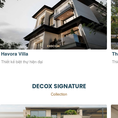
The Morith Villa
Th
Thiết kế biệt thự hiện đại
Thi
DECOX SIGNATURE
Collection