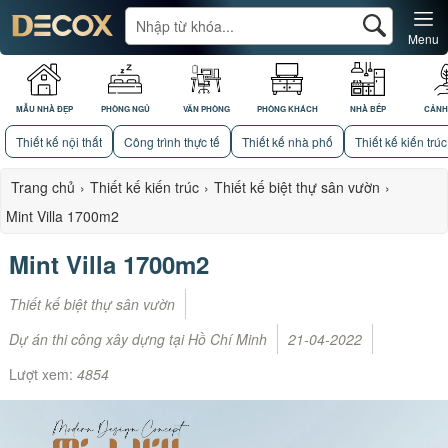
Menu
MẪU NHÀ ĐẸP
PHÒNG NGỦ
VĂN PHÒNG
PHÒNG KHÁCH
NHÀ BẾP
CẢNH
Thiết kế nội thất
Công trình thực tế
Thiết kế nhà phố
Thiết kế kiến trúc
Trang chủ
›
Thiết kế kiến trúc
›
Thiết kế biệt thự sân vườn
›
Mint Villa 1700m2
Mint Villa 1700m2
Thiết kế biệt thự sân vườn
Dự án thi công xây dựng tại Hồ Chí Minh
21-04-2022
Lượt xem:
4854