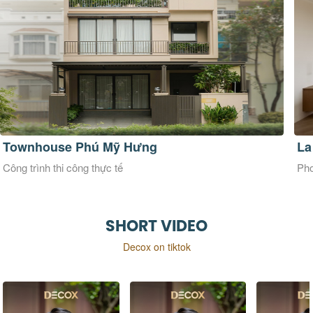
La Maison Douce
Ve
Phong cách thiết kế Đương đại
Pho
SHORT VIDEO
Decox on tiktok