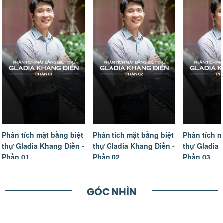
Phân tích mặt bằng biệt
Phân tích mặt bằng biệt
Tâm sự của
thự Gladia Khang Điền -
thự Gladia Khang Điền -
ngôi nhà m
Phần 02
Phần 03
hoàn thiện
GÓC NHÌN