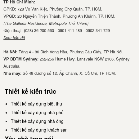
TP Hồ Chí Minh:
GPKD: 728 Võ Văn Kiệt, Phường Chợ Quán, TP. HCM.
VPGD: 20 Nguyễn Thiện Thành, Phường An Khánh, TP. HCM.
(The Galleria Residence, Metropole Thủ Thiêm)
Điện thoại: (028) 36 200 560 - 0901 411 489 - 0902 341 729
Xem bản đồ
Hà Nội:
Tầng 4 - 86 Dịch Vọng Hậu, Phường Cầu Giấy, TP Hà Nội.
VP ĐDTM Sydney:
252-256 Hume Hwy, Lansvale NSW 2166, Sydney,
Australia.
Nhà má​y:
Số 49 đường số 12, Ấp Chánh, X. Củ Chi, TP HCM.
Thiết kế kiến trúc
Thiết kế xây dựng biệt thự
Thiết kế xây dựng nhà phố
Thiết kế xây dựng nhà ống
Thiết kế xây dựng khách sạn
Xây nhà trọn gói