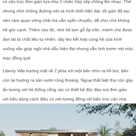
có cấu trúc đơn giản tựa như 2 chiếc hộp xếp chồng lên nhau. Thế
nhưng nhờ những đường nét và hình khối hiện đại, tối giản đã tạo
nên cảm quan vững chãi mà vẫn uyển chuyển, dễ chịu chứ không
hề góc cạnh. Thêm vào đó, nhờ hệ lam gỗ ốp trần, mành che được
đan lát từ chất liệu tự nhiên, dây leo kết hợp cùng hệ cửa kính
vuông vắn giúp ngôi nhà dẫu hiện đại nhưng vẫn tinh tươm nét mộc
mạc đồng quê.
Liberty Villa hướng mặt về 2 phía với một bên nhìn ra hồ bơi, bên
còn lại hướng ra sân vườn rộng thoáng. Ngoại thất biệt thự còn gây
ấn tượng với hệ thống cổng rào có thiết kế độc đáo mà đơn giản
với kiểu dáng cách điệu có nét tương đồng với kiến trúc căn nhà.