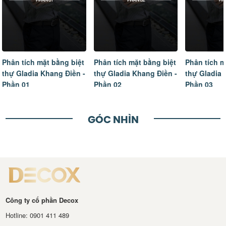
Phân tích mặt bằng biệt
Phân tích mặt bằng biệt
Tâm sự của
thự Gladia Khang Điền -
thự Gladia Khang Điền -
ngôi nhà m
Phần 02
Phần 03
hoàn thiện
GÓC NHÌN
Công ty cổ phần Decox
Hotline: 0901 411 489