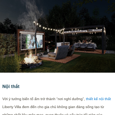
Nội thất
Với ý tưởng biến tổ ấm trở thành “nơi nghỉ dưỡng”,
thiết kế nội thất
Liberty Villa đem đến cho gia chủ không gian đáng sống tạo từ
những chất liệu mộc mạc, quen thuộc và cấu trúc tối giản của