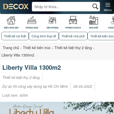
Menu
MẪU NHÀ ĐẸP
PHÒNG NGỦ
VĂN PHÒNG
PHÒNG KHÁCH
NHÀ BẾP
CẢNH
Thiết kế nội thất
Công trình thực tế
Thiết kế nhà phố
Thiết kế kiến trúc
Trang chủ
›
Thiết kế kiến trúc
›
Thiết kế biệt thự 2 tầng
›
Liberty Villa 1300m2
Liberty Villa 1300m2
Thiết kế biệt thự 2 tầng
Dự án thi công xây dựng tại Hồ Chí Minh
28-04-2022
Lượt xem:
4054