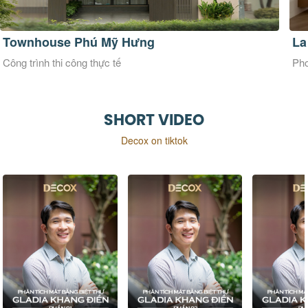
La Maison Douce
Ve
Phong cách thiết kế Đương đại
Pho
SHORT VIDEO
Decox on tiktok