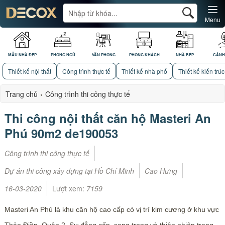
Menu
MẪU NHÀ ĐẸP
PHÒNG NGỦ
VĂN PHÒNG
PHÒNG KHÁCH
NHÀ BẾP
CẢNH
Thiết kế nội thất
Công trình thực tế
Thiết kế nhà phố
Thiết kế kiến trúc
Trang chủ
›
Công trình thi công thực tế
Thi công nội thất căn hộ Masteri An
Phú 90m2 de190053
Công trình thi công thực tế
Dự án thi công xây dựng tại Hồ Chí Minh
Cao Hưng
16-03-2020
Lượt xem:
7159
Masteri An Phú là khu căn hộ cao cấp có vị trí kim cương ở khu vực