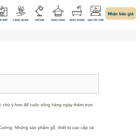
Nhận báo giá
À BẾP
CẢNH QUAN
TRẺ EM
BAN CÔNG
REST ROOM
GIẢI TRÍ, FNB
 chú ý hơn để cuộc sống hàng ngày thêm trọn
n Cường. Những sản phẩm gỗ, thiết bị cao cấp và