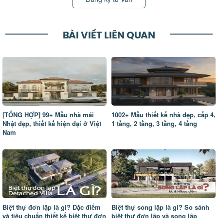
BÀI VIẾT LIÊN QUAN
[TỔNG HỢP] 99+ Mẫu nhà mái
1002+ Mẫu thiết kế nhà đẹp, cấp 4,
Nhật đẹp, thiết kế hiện đại ở Việt
1 tầng, 2 tầng, 3 tầng, 4 tầng
Nam
Biệt thự đơn lập là gì? Đặc điểm
Biệt thự song lập là gì? So sánh
và tiêu chuẩn thiết kế biệt thự đơn
biệt thự đơn lập và song lập