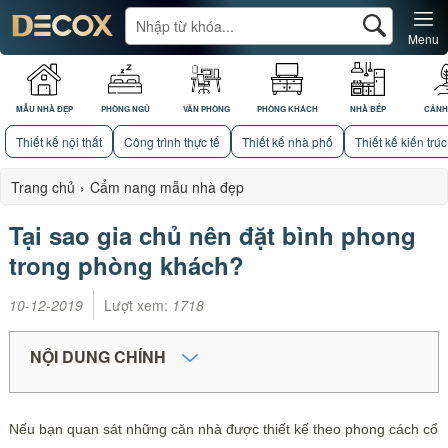
Menu
MẪU NHÀ ĐẸP
PHÒNG NGỦ
VĂN PHÒNG
PHÒNG KHÁCH
NHÀ BẾP
CẢNH
Thiết kế nội thất
Công trình thực tế
Thiết kế nhà phố
Thiết kế kiến trúc
Trang chủ
›
Cẩm nang mẫu nhà đẹp
Tại sao gia chủ nên đặt bình phong
trong phòng khách?
10-12-2019
Lượt xem:
1718
NỘI DUNG CHÍNH
Nếu bạn quan sát những căn nhà được thiết kế theo phong cách cổ