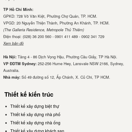
TP Hồ Chí Minh:
GPKD: 728 Võ Văn Kiệt, Phường Chợ Quán, TP. HCM.
VPGD: 20 Nguyễn Thiện Thành, Phường An Khánh, TP. HCM.
(The Galleria Residence, Metropole Thủ Thiêm)
Điện thoại: (028) 36 200 560 - 0901 411 489 - 0902 341 729
Xem bản đồ
Hà Nội:
Tầng 4 - 86 Dịch Vọng Hậu, Phường Cầu Giấy, TP Hà Nội.
VP ĐDTM Sydney:
252-256 Hume Hwy, Lansvale NSW 2166, Sydney,
Australia.
Nhà má​y:
Số 49 đường số 12, Ấp Chánh, X. Củ Chi, TP HCM.
Thiết kế kiến trúc
Thiết kế xây dựng biệt thự
Thiết kế xây dựng nhà phố
Thiết kế xây dựng nhà ống
Thiết kế xây dựng khách sạn