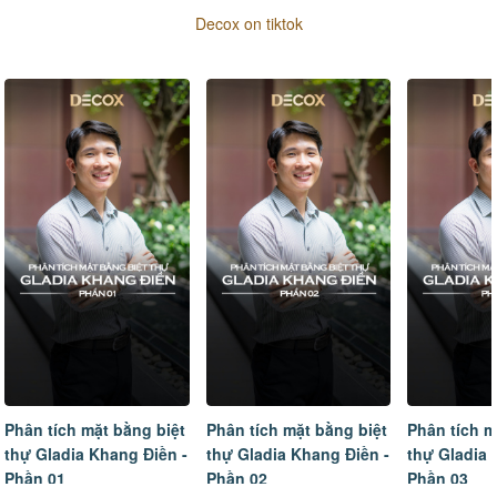
Decox on tiktok
Phân tích mặt bằng biệt
Phân tích mặt bằng biệt
Phân tích m
thự Gladia Khang Điền -
thự Gladia Khang Điền -
thự Gladia 
Phần 01
Phần 02
Phần 03