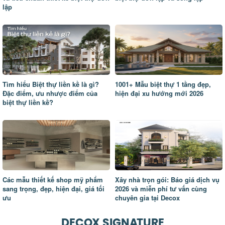
lập
Tìm hiểu Biệt thự liền kề là gì?
1001+ Mẫu biệt thự 1 tầng đẹp,
Đặc điểm, ưu nhược điểm của
hiện đại xu hướng mới 2026
biệt thự liền kề?
Các mẫu thiết kế shop mỹ phẩm
Xây nhà trọn gói: Báo giá dịch vụ
sang trọng, đẹp, hiện đại, giá tối
2026 và miễn phí tư vấn cùng
ưu
chuyên gia tại Decox
DECOX SIGNATURE