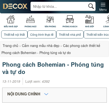
Menu
MẪU NHÀ ĐẸP
PHÒNG NGỦ
VĂN PHÒNG
PHÒNG KHÁCH
NHÀ BẾP
CẢNH
Thiết kế nội thất
Công trình thực tế
Thiết kế nhà phố
Thiết kế kiến trúc
Trang chủ
›
Cẩm nang mẫu nhà đẹp
›
Các phong cách thiết kế
Phong cách Bohemian - Phóng túng và tự do
Phong cách Bohemian - Phóng túng
và tự do
13-11-2019
Lượt xem:
4392
NỘI DUNG CHÍNH