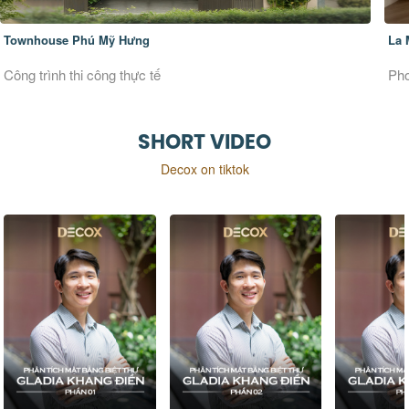
La Maison Douce
Ver
Phong cách thiết kế Đương đại
Pho
SHORT VIDEO
Decox on tiktok