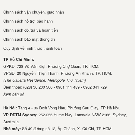
Chính sách vận chuyển, giao nhận
Chính sách hỗ trợ, bảo hành
Chính sách đổi/trả và hoàn tiền
Chính sách bảo mật thông tin
Quy định về hình thức thanh toán
TP Hồ Chí Minh:
GPKD: 728 Võ Văn Kiệt, Phường Chợ Quán, TP. HCM.
VPGD: 20 Nguyễn Thiện Thành, Phường An Khánh, TP. HCM.
(The Galleria Residence, Metropole Thủ Thiêm)
Điện thoại: (028) 36 200 560 - 0901 411 489 - 0902 341 729
Xem bản đồ
Hà Nội:
Tầng 4 - 86 Dịch Vọng Hậu, Phường Cầu Giấy, TP Hà Nội.
VP ĐDTM Sydney:
252-256 Hume Hwy, Lansvale NSW 2166, Sydney,
Australia.
Nhà má​y:
Số 49 đường số 12, Ấp Chánh, X. Củ Chi, TP HCM.