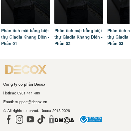
Phân tích mặt bằng biệt
Phân tích mặt bằng biệt
Tâm sự của
thự Gladia Khang Điền -
thự Gladia Khang Điền -
ngôi nhà m
Phần 02
Phần 03
hoàn thiện
Công ty cổ phần Decox
Hotline: 0901 411 489
Email: support@decox.vn
© All rights reserved. Decox 2013-2026