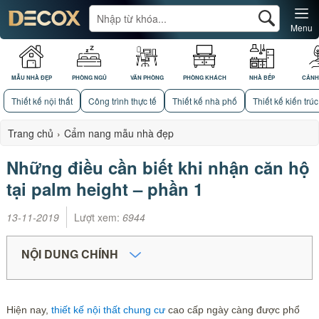
Menu
MẪU NHÀ ĐẸP
PHÒNG NGỦ
VĂN PHÒNG
PHÒNG KHÁCH
NHÀ BẾP
CẢNH
Thiết kế nội thất
Công trình thực tế
Thiết kế nhà phố
Thiết kế kiến trúc
Trang chủ
›
Cẩm nang mẫu nhà đẹp
Những điều cần biết khi nhận căn hộ
tại palm height – phần 1
13-11-2019
Lượt xem:
6944
NỘI DUNG CHÍNH
Hiện nay,
thiết kế nội thất chung cư
cao cấp ngày càng được phổ