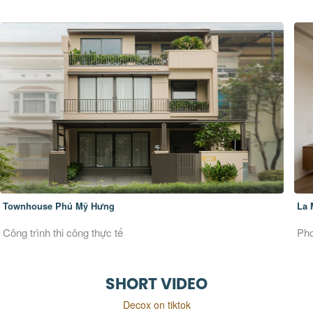
Townhouse Phú Mỹ Hưng
La 
Công trình thi công thực tế
Pho
SHORT VIDEO
Decox on tiktok