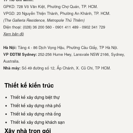
GPKD: 728 Võ Văn Kiệt, Phường Chợ Quán, TP. HCM.
VPGD: 20 Nguyễn Thiện Thành, Phường An Khánh, TP. HCM.
(The Galleria Residence, Metropole Thủ Thiêm)
Điện thoại: (028) 36 200 560 - 0901 411 489 - 0902 341 729
Xem bản đồ
Hà Nội:
Tầng 4 - 86 Dịch Vọng Hậu, Phường Cầu Giấy, TP Hà Nội.
VP ĐDTM Sydney:
252-256 Hume Hwy, Lansvale NSW 2166, Sydney,
Australia.
Nhà má​y:
Số 49 đường số 12, Ấp Chánh, X. Củ Chi, TP HCM.
Thiết kế kiến trúc
Thiết kế xây dựng biệt thự
Thiết kế xây dựng nhà phố
Thiết kế xây dựng nhà ống
Thiết kế xây dựng khách sạn
Xây nhà trọn gói