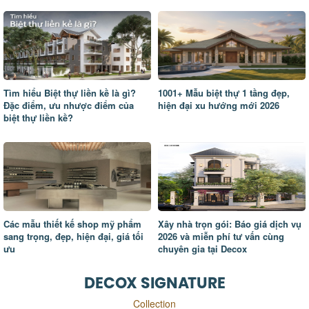
Tìm hiểu Biệt thự liền kề là gì?
1001+ Mẫu biệt thự 1 tầng đẹp,
Đặc điểm, ưu nhược điểm của
hiện đại xu hướng mới 2026
biệt thự liền kề?
Các mẫu thiết kế shop mỹ phẩm
Xây nhà trọn gói: Báo giá dịch vụ
sang trọng, đẹp, hiện đại, giá tối
2026 và miễn phí tư vấn cùng
ưu
chuyên gia tại Decox
DECOX SIGNATURE
Collection