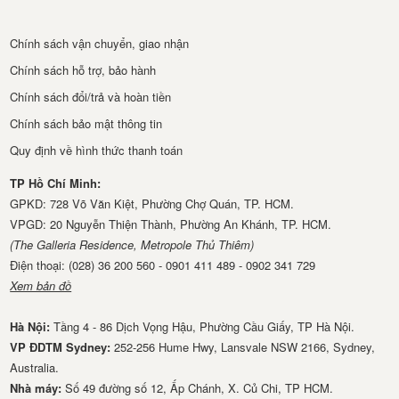
Chính sách vận chuyển, giao nhận
Chính sách hỗ trợ, bảo hành
Chính sách đổi/trả và hoàn tiền
Chính sách bảo mật thông tin
Quy định về hình thức thanh toán
TP Hồ Chí Minh:
GPKD: 728 Võ Văn Kiệt, Phường Chợ Quán, TP. HCM.
VPGD: 20 Nguyễn Thiện Thành, Phường An Khánh, TP. HCM.
(The Galleria Residence, Metropole Thủ Thiêm)
Điện thoại: (028) 36 200 560 - 0901 411 489 - 0902 341 729
Xem bản đồ
Hà Nội:
Tầng 4 - 86 Dịch Vọng Hậu, Phường Cầu Giấy, TP Hà Nội.
VP ĐDTM Sydney:
252-256 Hume Hwy, Lansvale NSW 2166, Sydney,
Australia.
Nhà má​y:
Số 49 đường số 12, Ấp Chánh, X. Củ Chi, TP HCM.