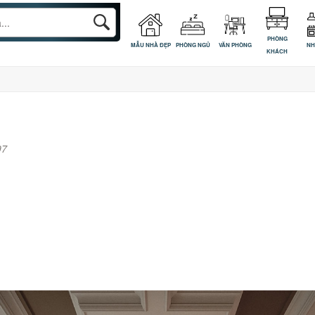
PHÒNG
MẪU NHÀ ĐẸP
PHÒNG NGỦ
VĂN PHÒNG
NH
KHÁCH
97