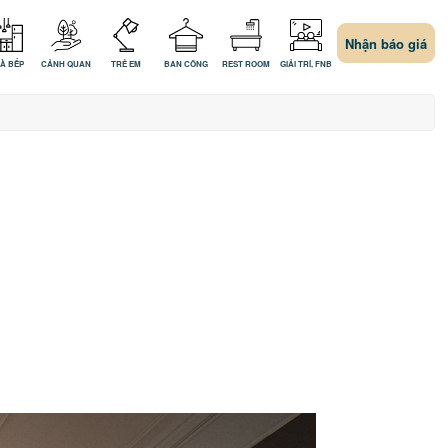
Nhận báo giá
À BẾP
CẢNH QUAN
TRẺ EM
BAN CÔNG
REST ROOM
GIẢI TRÍ, FNB