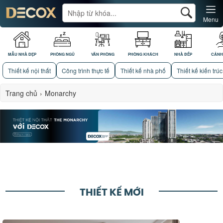
Menu
MẪU NHÀ ĐẸP
PHÒNG NGỦ
VĂN PHÒNG
PHÒNG KHÁCH
NHÀ BẾP
CẢNH
Thiết kế nội thất
Công trình thực tế
Thiết kế nhà phố
Thiết kế kiến trúc
Trang chủ
›
Monarchy
THIẾT KẾ MỚI