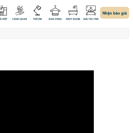
Nhận báo giá
À BẾP
CẢNH QUAN
TRẺ EM
BAN CÔNG
REST ROOM
GIẢI TRÍ, FNB