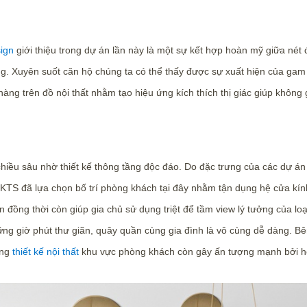
ign
giới thiệu trong dự án lần này là một sự kết hợp hoàn mỹ giữa nét 
năng. Xuyên suốt căn hộ chúng ta có thể thấy được sự xuất hiện của g
ng trên đồ nội thất nhằm tạo hiệu ứng kích thích thị giác giúp không 
ều sâu nhờ thiết kế thông tầng độc đáo. Do đặc trưng của các dự án 
TS đã lựa chọn bố trí phòng khách tại đây nhằm tận dụng hệ cửa kính 
 đồng thời còn giúp gia chủ sử dụng triệt để tầm view lý tưởng của lo
g giờ phút thư giãn, quây quần cùng gia đình là vô cùng dễ dàng. Bên
ọng
thiết kế nội thất
khu vực phòng khách còn gây ấn tượng mạnh bởi hệ 