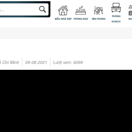
PHÒNG
MẪU NHÀ ĐẸP
PHÒNG NGỦ
VĂN PHÒNG
NH
KHÁCH
ồ Chí Minh
09-08-2021
Lượt xem:
6099