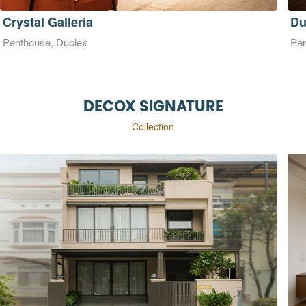
Duplex Zeit River
Di
Penthouse, Duplex
Pen
DECOX SIGNATURE
Collection