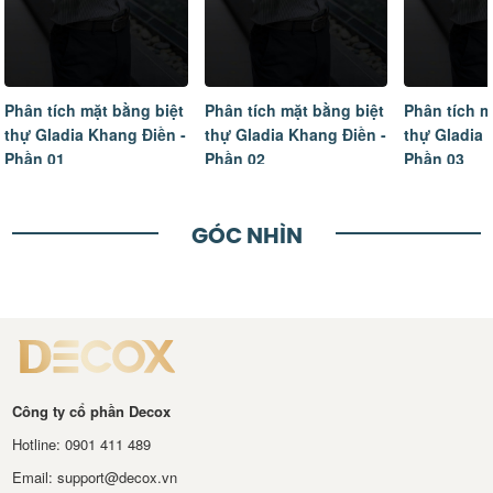
Phân tích mặt bằng biệt
Phân tích mặt bằng biệt
Tâm sự của
thự Gladia Khang Điền -
thự Gladia Khang Điền -
ngôi nhà m
Phần 02
Phần 03
hoàn thiện
GÓC NHÌN
Công ty cổ phần Decox
Hotline: 0901 411 489
Email: support@decox.vn