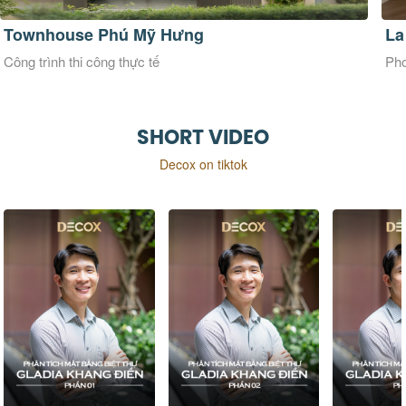
La Maison Douce
Ve
Phong cách thiết kế Đương đại
Pho
SHORT VIDEO
Decox on tiktok