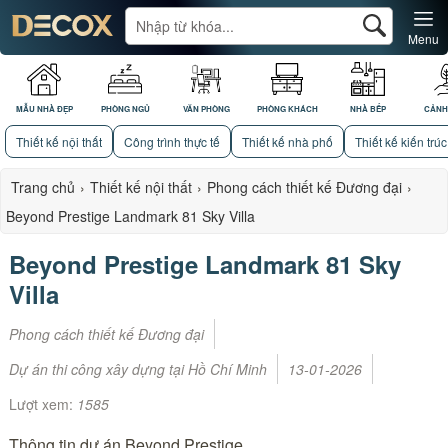
Menu
MẪU NHÀ ĐẸP
PHÒNG NGỦ
VĂN PHÒNG
PHÒNG KHÁCH
NHÀ BẾP
CẢNH
Thiết kế nội thất
Công trình thực tế
Thiết kế nhà phố
Thiết kế kiến trúc
Trang chủ
›
Thiết kế nội thất
›
Phong cách thiết kế Đương đại
›
Beyond Prestige Landmark 81 Sky Villa
Beyond Prestige Landmark 81 Sky
Villa
Phong cách thiết kế Đương đại
Dự án thi công xây dựng tại Hồ Chí Minh
13-01-2026
Lượt xem:
1585
Thông tin dự án Beyond Prestige