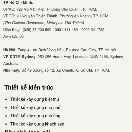
TP Hồ Chí Minh:
GPKD: 728 Võ Văn Kiệt, Phường Chợ Quán, TP. HCM.
VPGD: 20 Nguyễn Thiện Thành, Phường An Khánh, TP. HCM.
(The Galleria Residence, Metropole Thủ Thiêm)
Điện thoại: (028) 36 200 560 - 0901 411 489 - 0902 341 729
Xem bản đồ
Hà Nội:
Tầng 4 - 86 Dịch Vọng Hậu, Phường Cầu Giấy, TP Hà Nội.
VP ĐDTM Sydney:
252-256 Hume Hwy, Lansvale NSW 2166, Sydney,
Australia.
Nhà má​y:
Số 49 đường số 12, Ấp Chánh, X. Củ Chi, TP HCM.
Thiết kế kiến trúc
Thiết kế xây dựng biệt thự
Thiết kế xây dựng nhà phố
Thiết kế xây dựng nhà ống
Thiết kế xây dựng khách sạn