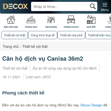
Menu
MẪU NHÀ ĐẸP
PHÒNG NGỦ
VĂN PHÒNG
PHÒNG KHÁCH
NHÀ BẾP
CẢNH
Thiết kế nội thất
Công trình thực tế
Thiết kế nhà phố
Thiết kế kiến trúc
Trang chủ
›
Thiết kế nội thất
Căn hộ dịch vụ Canisa 36m2
Thiết kế nội thất
Dự án thi công xây dựng tại Hồ Chí Minh
19-11-2021
Lượt xem:
2573
Phong cách thiết kế
Đến với dự án căn hộ dịch vụ rộng 36m2 lần này,
Decox Design
đã