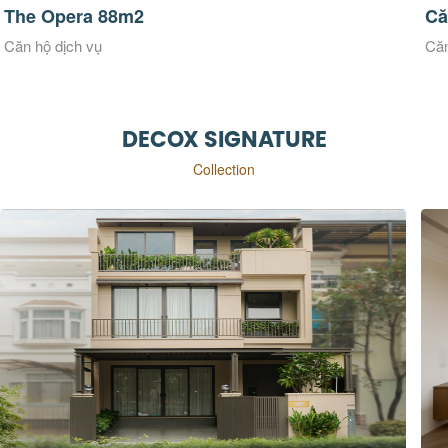
Căn hộ dịch vụ Kimmy House
Că
Căn hộ dịch vụ
Căn
DECOX SIGNATURE
Collection