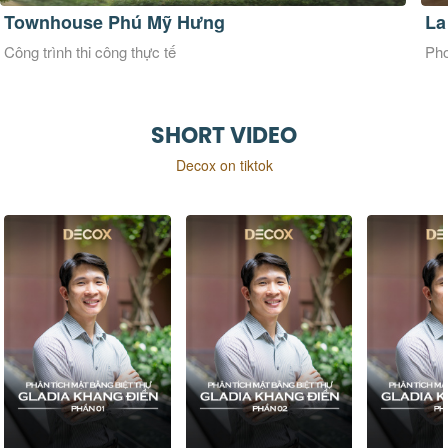
La Maison Douce
Ve
Phong cách thiết kế Đương đại
Pho
SHORT VIDEO
Decox on tiktok