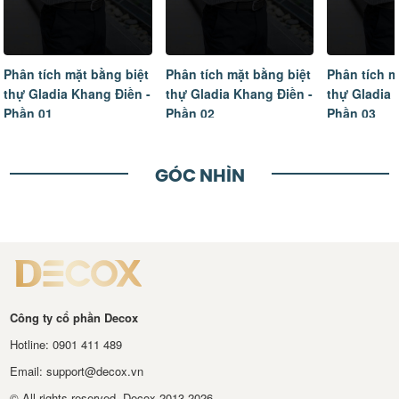
Phân tích mặt bằng biệt
Phân tích mặt bằng biệt
Tâm sự của
thự Gladia Khang Điền -
thự Gladia Khang Điền -
ngôi nhà m
Phần 02
Phần 03
hoàn thiện
GÓC NHÌN
Công ty cổ phần Decox
Hotline: 0901 411 489
Email: support@decox.vn
© All rights reserved. Decox 2013-2026