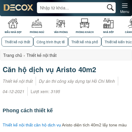
Menu
MẪU NHÀ ĐẸP
PHÒNG NGỦ
VĂN PHÒNG
PHÒNG KHÁCH
NHÀ BẾP
CẢNH
Thiết kế nội thất
Công trình thực tế
Thiết kế nhà phố
Thiết kế kiến trúc
Trang chủ
›
Thiết kế nội thất
Căn hộ dịch vụ Aristo 40m2
Thiết kế nội thất
Dự án thi công xây dựng tại Hồ Chí Minh
04-12-2021
Lượt xem:
3195
Phong cách thiết kế
Thiết kế nội thất căn hộ dịch vụ
Aristo diện tích 40m2 lấy tone màu