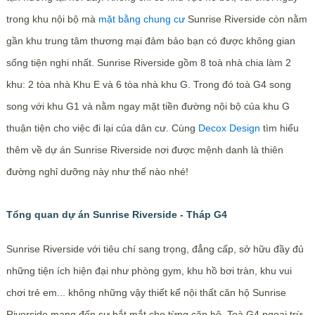
trong khu nội bộ mà
mặt bằng chung cư
Sunrise Riverside còn nằm
gần khu trung tâm thương mại đảm bảo bạn có được không gian
sống tiện nghi nhất. Sunrise Riverside gồm 8 toà nhà chia làm 2
khu: 2 tòa nhà Khu E và 6 tòa nhà khu G. Trong đó toà G4 song
song với khu G1 và nằm ngay mặt tiền đường nội bộ của khu G
thuận tiện cho việc đi lại của dân cư. Cùng
Decox Design
tìm hiểu
thêm về dự án Sunrise Riverside nơi được mệnh danh là thiên
đường nghỉ dưỡng này như thế nào nhé!
Tổng quan dự án Sunrise Riverside - Tháp G4
Sunrise Riverside với tiêu chí sang trọng, đẳng cấp, sở hữu đầy đủ
những tiện ích hiện đại như phòng gym, khu hồ bơi tràn, khu vui
chơi trẻ em... không những vậy thiết kế nội thất căn hộ Sunrise
Riverside mang đến sự bắt mắt cho từng căn hộ. Toà G4 ngoại trừ