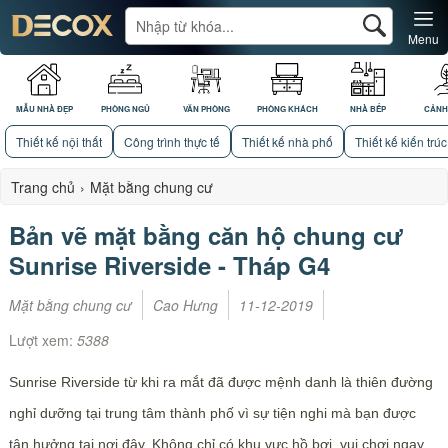
Menu
MẪU NHÀ ĐẸP
PHÒNG NGỦ
VĂN PHÒNG
PHÒNG KHÁCH
NHÀ BẾP
CẢNH
Thiết kế nội thất
Công trình thực tế
Thiết kế nhà phố
Thiết kế kiến trúc
Trang chủ
›
Mặt bằng chung cư
Bản vẽ mặt bằng căn hộ chung cư
Sunrise Riverside - Tháp G4
Mặt bằng chung cư
Cao Hưng
11-12-2019
Lượt xem:
5388
Sunrise Riverside từ khi ra mắt đã được mệnh danh là thiên đường
nghỉ dưỡng tại trung tâm thành phố vì sự tiện nghi mà bạn được
tận hưởng tại nơi đây. Không chỉ có khu vực hồ bơi, vui chơi ngay