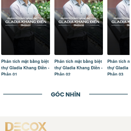
Phân tích mặt bằng biệt
Phân tích mặt bằng biệt
Phân tích m
thự Gladia Khang Điền -
thự Gladia Khang Điền -
thự Gladia 
Phần 01
Phần 02
Phần 03
GÓC NHÌN