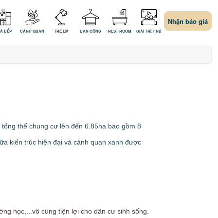
Nhận báo giá
À BẾP
CẢNH QUAN
TRẺ EM
BAN CÔNG
REST ROOM
GIẢI TRÍ, FNB
g tổng thể chung cư lên đến 6.85ha bao gồm 8
ữa kiến trúc hiện đại và cảnh quan xanh được
g học,...vô cùng tiện lợi cho dân cư sinh sống.