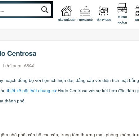
PHÒNG
MẪU NHÀ ĐẸP
PHÒNG NGỦ
VĂN PHÒNG
NH
KHÁCH
do Centrosa
Lượt xem:
6804
 hoạch đồng bộ với tiện ích hiện đại, đẳng cấp với diện tích mặt bằn
ự án
thiết kế nội thất chung cư
Hado Centrosa với sự kết hợp độc đáo gi
ủa thành phố.
ồm nhà phố, căn hộ cao cấp, trung tâm thương mại, phòng khám, trườn