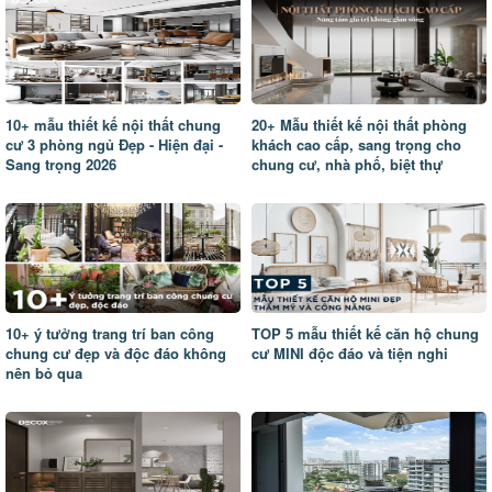
10+ mẫu thiết kế nội thất chung
20+ Mẫu thiết kế nội thất phòng
cư 3 phòng ngủ Đẹp - Hiện đại -
khách cao cấp, sang trọng cho
Sang trọng 2026
chung cư, nhà phố, biệt thự
10+ ý tưởng trang trí ban công
TOP 5 mẫu thiết kế căn hộ chung
chung cư đẹp và độc đáo không
cư MINI độc đáo và tiện nghi
nên bỏ qua