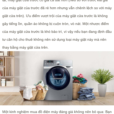
lại, máy giặt cửa trước có giá cả đắt hơn (nếu so với trước kia giá
của máy giặt của trước đã rẻ hơn nhưng vẫn chênh lệch so với máy
giặt cửa trên). Ưu điểm vượt trội của máy giặt cửa trước là không
gây tiếng ồn, quần áo không bị cuộn tròn, vò nát. Một nhược điểm
của máy giặt cửa trước là khó bảo trì, vì vậy nếu bạn đang định đầu
tư căn hộ cho thuê không nên sử dụng loại máy giặt này mà nên
thay bằng máy giặt cửa trên.
Một kinh nghiệm mua đồ điện máy đáng giá không nên bỏ qua: Bạn