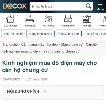
Menu
MẪU NHÀ ĐẸP
PHÒNG NGỦ
VĂN PHÒNG
PHÒNG KHÁCH
NHÀ BẾP
CẢNH
Thiết kế nội thất
Công trình thực tế
Thiết kế nhà phố
Thiết kế kiến trúc
Trang chủ
›
Cẩm nang mẫu nhà đẹp
›
Mẫu chung cư - Căn hộ
Kinh nghiệm mua đồ điện máy cho căn hộ chung cư
Kinh nghiệm mua đồ điện máy cho
căn hộ chung cư
15-04-2026
Lượt xem:
3218
NỘI DUNG CHÍNH