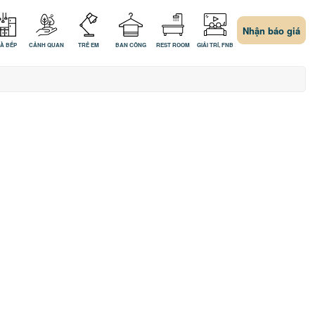
Nhận báo giá
À BẾP
CẢNH QUAN
TRẺ EM
BAN CÔNG
REST ROOM
GIẢI TRÍ, FNB