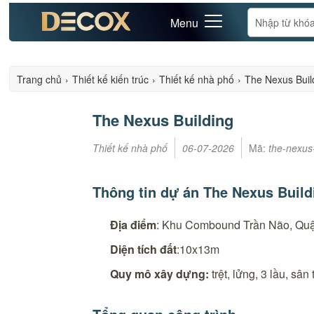
Menu
Trang chủ
›
Thiết kế kiến trúc
›
Thiết kế nhà phố
›
The Nexus Buil
The Nexus Building
Thiết kế nhà phố
06-07-2026
Mã:
the-nexus
Thông tin dự án The Nexus Build
Địa điểm
: Khu Combound Trần Não, Quậ
Diện tích đất
:10x13m
Quy mô xây dựng:
trệt, lửng, 3 lầu, sân