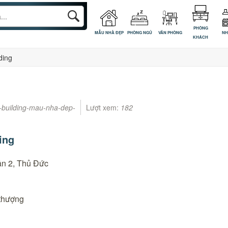
PHÒNG
MẪU NHÀ ĐẸP
PHÒNG NGỦ
VĂN PHÒNG
NH
KHÁCH
ding
-building-mau-nha-dep-
Lượt xem:
182
ing
n 2, Thủ Đức
 thượng