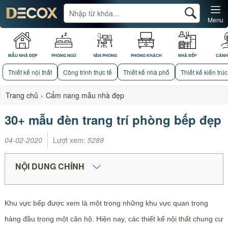
Menu
MẪU NHÀ ĐẸP
PHÒNG NGỦ
VĂN PHÒNG
PHÒNG KHÁCH
NHÀ BẾP
CẢNH
Thiết kế nội thất
Công trình thực tế
Thiết kế nhà phố
Thiết kế kiến trúc
Trang chủ
›
Cẩm nang mẫu nhà đẹp
30+ mẫu đèn trang trí phòng bếp đẹp
04-02-2020
Lượt xem:
5289
NỘI DUNG CHÍNH
Khu vực bếp được xem là một trong những khu vực quan trọng
hàng đầu trong một căn hộ. Hiện nay, các thiết kế nội thất chung cư