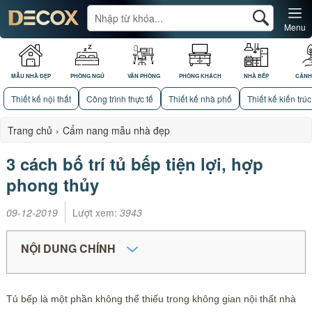
Menu
MẪU NHÀ ĐẸP
PHÒNG NGỦ
VĂN PHÒNG
PHÒNG KHÁCH
NHÀ BẾP
CẢNH
Thiết kế nội thất
Công trình thực tế
Thiết kế nhà phố
Thiết kế kiến trúc
Trang chủ
›
Cẩm nang mẫu nhà đẹp
3 cách bố trí tủ bếp tiện lợi, hợp
phong thủy
09-12-2019
Lượt xem:
3943
NỘI DUNG CHÍNH
Tủ bếp là một phần không thể thiếu trong không gian nội thất nhà