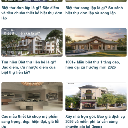
Biệt thự đơn lập là gì? Đặc điểm
Biệt thự song lập là gì? So sánh
và tiêu chuẩn thiết kế biệt thự đơn
biệt thự đơn lập và song lập
lập
Tìm hiểu Biệt thự liền kề là gì?
1001+ Mẫu biệt thự 1 tầng đẹp,
Đặc điểm, ưu nhược điểm của
hiện đại xu hướng mới 2026
biệt thự liền kề?
Các mẫu thiết kế shop mỹ phẩm
Xây nhà trọn gói: Báo giá dịch vụ
sang trọng, đẹp, hiện đại, giá tối
2026 và miễn phí tư vấn cùng
ưu
chuyên gia tại Decox