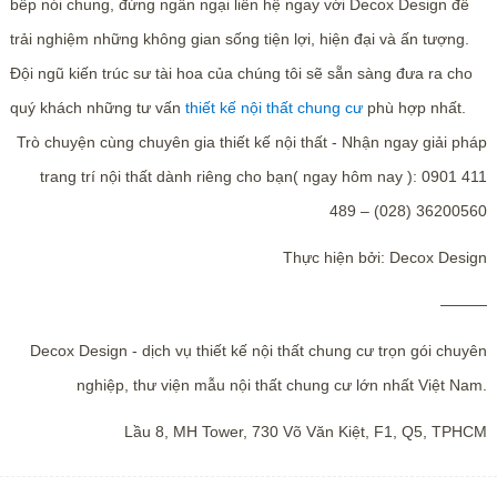
bếp nói chung, đừng ngần ngại liên hệ ngay với Decox Design để
trải nghiệm những không gian sống tiện lợi, hiện đại và ấn tượng.
Đội ngũ kiến trúc sư tài hoa của chúng tôi sẽ sẵn sàng đưa ra cho
quý khách những tư vấn
thiết kế nội thất chung cư
phù hợp nhất.
Trò chuyện cùng chuyên gia thiết kế nội thất - Nhận ngay giải pháp
trang trí nội thất dành riêng cho bạn( ngay hôm nay ): 0901 411
489 – (028) 36200560
Thực hiện bởi: Decox Design
———
Decox Design - dịch vụ thiết kế nội thất chung cư trọn gói chuyên
nghiệp, thư viện mẫu nội thất chung cư lớn nhất Việt Nam.
Lầu 8, MH Tower, 730 Võ Văn Kiệt, F1, Q5, TPHCM