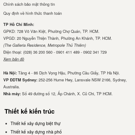
Chính sách bảo mật thông tin
Quy định về hình thức thanh toán
TP Hồ Chí Minh:
GPKD: 728 Võ Văn Kiệt, Phường Chợ Quán, TP. HCM.
VPGD: 20 Nguyễn Thiện Thành, Phường An Khánh, TP. HCM.
(The Galleria Residence, Metropole Thủ Thiêm)
Điện thoại: (028) 36 200 560 - 0901 411 489 - 0902 341 729
Xem bản đồ
Hà Nội:
Tầng 4 - 86 Dịch Vọng Hậu, Phường Cầu Giấy, TP Hà Nội.
VP ĐDTM Sydney:
252-256 Hume Hwy, Lansvale NSW 2166, Sydney,
Australia.
Nhà má​y:
Số 49 đường số 12, Ấp Chánh, X. Củ Chi, TP HCM.
Thiết kế kiến trúc
Thiết kế xây dựng biệt thự
Thiết kế xây dựng nhà phố