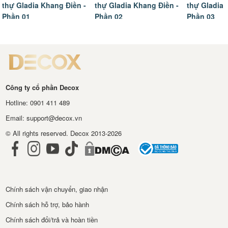
thự Gladia Khang Điền -
thự Gladia Khang Điền -
ngôi nhà m
Phần 02
Phần 03
hoàn thiện
Công ty cổ phần Decox
Hotline: 0901 411 489
Email: support@decox.vn
© All rights reserved. Decox 2013-2026
Chính sách vận chuyển, giao nhận
Chính sách hỗ trợ, bảo hành
Chính sách đổi/trả và hoàn tiền