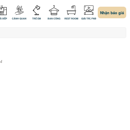
Nhận báo giá
À BẾP
CẢNH QUAN
TRẺ EM
BAN CÔNG
REST ROOM
GIẢI TRÍ, FNB
4