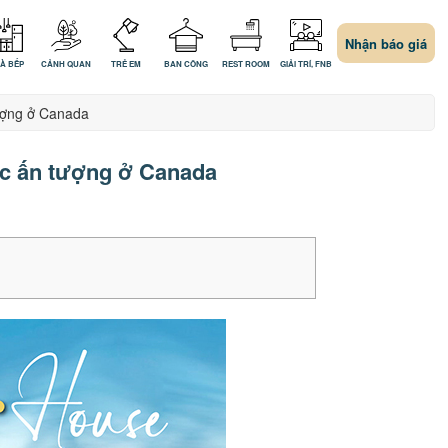
Nhận báo giá
À BẾP
CẢNH QUAN
TRẺ EM
BAN CÔNG
REST ROOM
GIẢI TRÍ, FNB
tượng ở Canada
ốc ấn tượng ở Canada