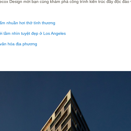
Decox Design mời bạn cùng khám phá công trình kiến trúc đầy độc đáo v
ấm nhuần hơi thở tình thương
ới tầm nhìn tuyệt đẹp ở Los Angeles
 văn hóa địa phương