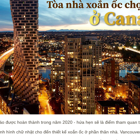
đáo được hoàn thành trong năm 2020 - hứa hẹn sẽ là điểm tham quan th
h hình chữ nhật cho đến thiết kế xoắn ốc ở phần thân nhà. Vancouver 