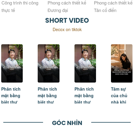
Phong cách thiết kế
Phong cách thiết kế
tầng
Đương đại
Tân cổ điển
(NeoClassical
SHORT VIDEO
Style)
Decox on tiktok
Phân tích
Phân tích
Tâm sự
Sự tận
mặt bằng
mặt bằng
của chủ
tâm và
biệt thự
biệt thự
nhà khi
lắng nghe
Gladia
Gladia
ngôi nhà
là lý do
Khang
Khang
mơ ước
khách
Điền -
Điền -
được
hàng lựa
GÓC NHÌN
Phần 02
Phần 03
hoàn
chọn