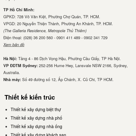
TP Hồ Chí Minh:
GPKD: 728 Võ Văn Kiệt, Phường Chợ Quán, TP. HCM.
VPGD: 20 Nguyễn Thiện Thành, Phường An Khánh, TP. HCM.
(The Galleria Residence, Metropole Thủ Thiêm)
Điện thoại: (028) 36 200 560 - 0901 411 489 - 0902 341 729
Xem bản đồ
Hà Nội:
Tầng 4 - 86 Dịch Vọng Hậu, Phường Cầu Giấy, TP Hà Nội.
VP ĐDTM Sydney:
252-256 Hume Hwy, Lansvale NSW 2166, Sydney,
Australia.
Nhà má​y:
Số 49 đường số 12, Ấp Chánh, X. Củ Chi, TP HCM.
Thiết kế kiến trúc
Thiết kế xây dựng biệt thự
Thiết kế xây dựng nhà phố
Thiết kế xây dựng nhà ống
Thiết kế xây dựng khách sạn