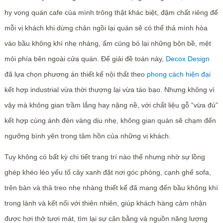
hy vọng quán cafe của mình trông thật khác biệt, đậm chất riêng để
mỗi vị khách khi dừng chân ngồi lại quán sẽ có thể thả mình hòa
vào bầu không khí nhẹ nhàng, ấm cúng bỏ lại những bộn bề, mệt
mỏi phía bên ngoài cửa quán. Để giải đề toán này,
Decox Design
đã lựa chọn phương án thiết kế nội thất theo
phong cách hiện đại
kết hợp industrial vừa thời thượng lại vừa táo bạo. Nhưng không vì
vậy mà không gian trầm lắng hay nặng nề, với chất liệu gỗ “vừa đủ”
kết hợp cùng ánh đèn vàng dịu nhẹ, không gian quán sẽ chạm đến
ngưỡng bình yên trong tâm hồn của những vị khách.
Tuy không có bất kỳ chi tiết trang trí nào thế nhưng nhờ sự lồng
ghép khéo léo yếu tố cây xanh đặt nơi góc phòng, cạnh ghế sofa,
trên bàn và thả treo nhẹ nhàng thiết kế đã mang đến bầu không khí
trong lành và kết nối với thiên nhiên, giúp khách hàng cảm nhận
được hơi thở tươi mát, tìm lại sự cân bằng và nguồn năng lượng