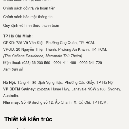
Chính sách đổi/trả và hoàn tiền
Chính sách bảo mật thông tin
Quy định về hình thức thanh toán
TP Hồ Chí Minh:
GPKD: 728 Võ Văn Kiệt, Phường Chợ Quán, TP. HCM.
VPGD: 20 Nguyễn Thiện Thành, Phường An Khánh, TP. HCM.
(The Galleria Residence, Metropole Thủ Thiêm)
Điện thoại: (028) 36 200 560 - 0901 411 489 - 0902 341 729
Xem bản đồ
Hà Nội:
Tầng 4 - 86 Dịch Vọng Hậu, Phường Cầu Giấy, TP Hà Nội.
VP ĐDTM Sydney:
252-256 Hume Hwy, Lansvale NSW 2166, Sydney,
Australia.
Nhà má​y:
Số 49 đường số 12, Ấp Chánh, X. Củ Chi, TP HCM.
Thiết kế kiến trúc