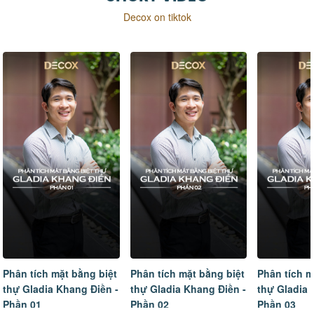
Decox on tiktok
Phân tích mặt bằng biệt
Phân tích mặt bằng biệt
Tâm sự của
thự Gladia Khang Điền -
thự Gladia Khang Điền -
ngôi nhà m
Phần 02
Phần 03
hoàn thiện