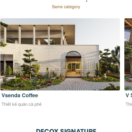
Same category
V Senda Coffee
Qu
Thiết kế quán cà phê
Thi
DECOX SIGNATURE