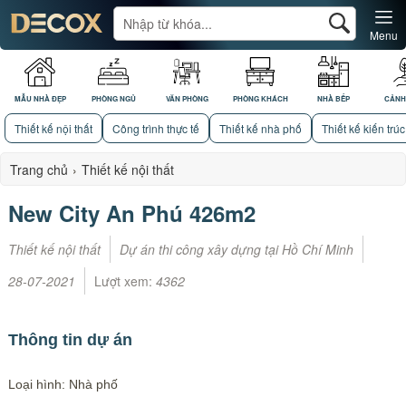
Menu
MẪU NHÀ ĐẸP
PHÒNG NGỦ
VĂN PHÒNG
PHÒNG KHÁCH
NHÀ BẾP
CẢNH
Thiết kế nội thất
Công trình thực tế
Thiết kế nhà phố
Thiết kế kiến trúc
Trang chủ
›
Thiết kế nội thất
New City An Phú 426m2
Thiết kế nội thất
Dự án thi công xây dựng tại Hồ Chí Minh
28-07-2021
Lượt xem:
4362
Thông tin dự án
Loại hình: Nhà phố