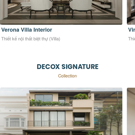
Vinhomes Grandpark Villa
Wa
Thiết kế nội thất biệt thự (Villa)
Thi
DECOX SIGNATURE
Collection