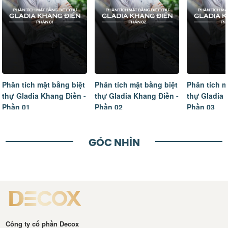
Phân tích mặt bằng biệt
Phân tích mặt bằng biệt
Tâm sự của
thự Gladia Khang Điền -
thự Gladia Khang Điền -
ngôi nhà m
Phần 02
Phần 03
hoàn thiện
GÓC NHÌN
Công ty cổ phần Decox