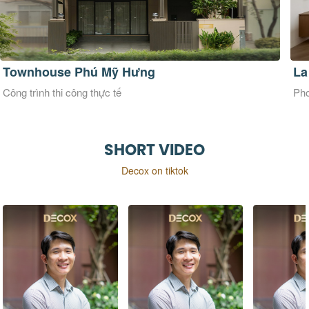
La Maison Douce
Ve
Phong cách thiết kế Đương đại
Pho
SHORT VIDEO
Decox on tiktok