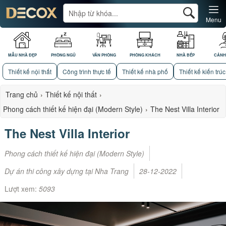
Menu
MẪU NHÀ ĐẸP
PHÒNG NGỦ
VĂN PHÒNG
PHÒNG KHÁCH
NHÀ BẾP
CẢNH
Thiết kế nội thất
Công trình thực tế
Thiết kế nhà phố
Thiết kế kiến trúc
Trang chủ
›
Thiết kế nội thất
›
Phong cách thiết kế hiện đại (Modern Style)
›
The Nest Villa Interior
The Nest Villa Interior
Phong cách thiết kế hiện đại (Modern Style)
Dự án thi công xây dựng tại Nha Trang
28-12-2022
Lượt xem:
5093